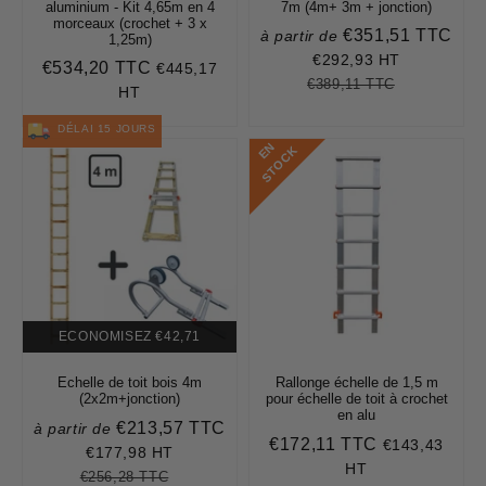
aluminium - Kit 4,65m en 4
7m (4m+ 3m + jonction)
morceaux (crochet + 3 x
€351,51 TTC
à partir de
Prix
1,25m)
réduit
€292,93 HT
€351,51
€534,20 TTC
€445,17
Prix
€534,20
€389,11 TTC
Prix
€389,11
Unit
régulier
HT
régulier
price
DÉLAI 15 JOURS
E
N
S
T
O
C
K
ECONOMISEZ
€42,71
Echelle de toit bois 4m
Rallonge échelle de 1,5 m
(2x2m+jonction)
pour échelle de toit à crochet
en alu
€213,57 TTC
à partir de
Prix
€172,11 TTC
€143,43
Prix
€172,11
réduit
€177,98 HT
€213,57
régulier
HT
€256,28 TTC
Prix
€256,28
Unit