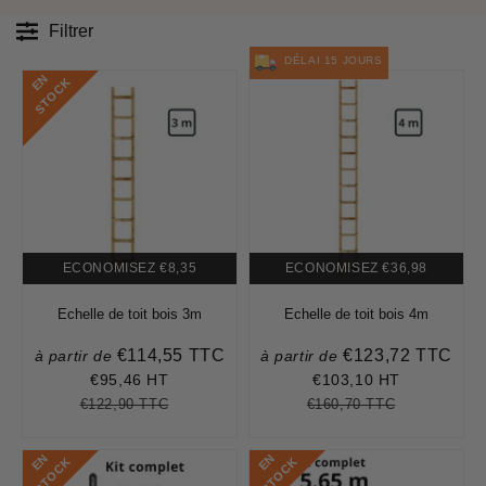
Filtrer
DÉLAI 15 JOURS
E
N
S
T
O
C
K
ECONOMISEZ
€8,35
ECONOMISEZ
€36,98
Echelle de toit bois 3m
Echelle de toit bois 4m
€114,55 TTC
€123,72 TTC
à partir de
à partir de
Prix
Prix
réduit
réduit
€95,46 HT
€103,10 HT
€114,55
€123,72
€122,90 TTC
€160,70 TTC
Prix
€122,90
Unit
Prix
€160,70
Unit
régulier
price
régulier
price
E
N
S
T
O
C
E
N
S
T
O
C
K
K