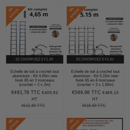
E
N
S
T
O
C
E
N
S
T
O
C
K
K
ECONOMISEZ
€21,05
ECONOMISEZ
€31,61
Echelle de toit à crochet tout
Echelle de toit à crochet tout
aluminium - Kit 4,65m new
aluminium - Kit 5,15m new
hook 65 en 3 morceaux
hook 65 en 4 morceaux
(crochet + 2 x 2m)
(crochet + 3 x 1,50m)
€491,78 TTC
€586,98 TTC
€409,82
€489,15
Prix
€491,78
Prix
€586,98
réduit
réduit
HT
HT
€512,83 TTC
€618,59 TTC
Prix
€512,83
Unit
Prix
€618,59
Unit
régulier
price
régulier
price
E
N
S
T
O
C
E
N
S
T
O
C
K
K