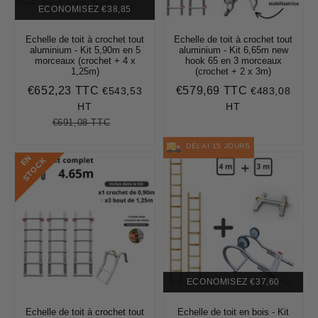
ECONOMISEZ
€38,85
Echelle de toit à crochet tout
Echelle de toit à crochet tout
aluminium - Kit 5,90m en 5
aluminium - Kit 6,65m new
morceaux (crochet + 4 x
hook 65 en 3 morceaux
1,25m)
(crochet + 2 x 3m)
€652,23 TTC
€579,69 TTC
€543,53
€483,08
Prix
€652,23
Prix
€579,69
réduit
régulier
HT
HT
€691,08 TTC
Prix
€691,08
Unit
régulier
price
DÉLAI 15 JOURS
E
N
S
T
O
C
K
ECONOMISEZ
€37,60
Echelle de toit à crochet tout
Echelle de toit en bois - Kit