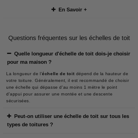
En Savoir +
Cette échelle de toit sert à grimper sur les toitures sans
glisser et à répartir votre charge pour ne pas casser les
matériaux de couverture. En effet, le montant est un tube
Questions fréquentes sur les échelles de toit
plat plus large que haut afin d'apporter de la souplesse.
Si, par exemple, vous utilisez
une échelle simple, dont le
Quelle longueur d'échelle de toit dois-je choisir
tube est perpendiculaire à la toiture (aucune flexibilité
pour ma maison ?
dans ce sens) ne vous permettra pas d'éviter la casse
sur votre toiture !
La longueur de l'
échelle de toit
dépend de la hauteur de
votre toiture. Généralement, il est recommandé de choisir
C'est un outil idéal pour nettoyer, "démousser", changer
une échelle qui dépasse d'au moins 1 mètre le point
des tuiles, refaire un faîtage, jointoyer une cheminée,
d'appui pour assurer une montée et une descente
poser une fenêtre de toit...
sécurisées.
Cette échelle en aluminium est idéale pour être posée sur
les toits en bac acier, tuiles, chaume.
Peut-on utiliser une échelle de toit sur tous les
types de toitures ?
Elle est équipée d'
un crochet qui sert à la maintenir au
faîtage
- et surtout pour y arriver facilement,
deux
La plupart des
échelles de toit
sont conçues pour être
roulettes permettent de la faire monter sur le toit en la