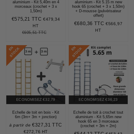
aluminium - Kit 5,40m en 4
aluminium - Kit 5.15 m new
morceaux (crochet + 3 x
hook 65 (crochet + 3 x 1,50m)
1,50m)
+ D-mousse (pulvérisateur
offert)
€575,21 TTC
€479,34
Prix
€575,21
€680,36 TTC
€566,97
Prix
€680,36
réduit
HT
régulier
HT
€605,51 TTC
Prix
€605,51
Unit
régulier
price
E
N
S
T
O
C
E
N
S
T
O
C
K
K
ECONOMISEZ
€32,79
ECONOMISEZ
€36,23
Echelle de toit en bois - Kit
Echelle de toit à crochet tout
6m (3m+ 3m + jonction)
aluminium - Kit 5,65m new
hook 65 en 3 morceaux
€327,31 TTC
à partir de
Prix
(crochet + 3m + 2m)
réduit
€272,76 HT
€327,31
€544,12 TTC
€453,43