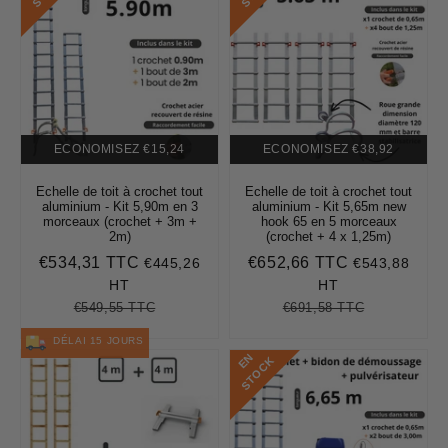
ECONOMISEZ
€15,24
ECONOMISEZ
€38,92
Echelle de toit à crochet tout
Echelle de toit à crochet tout
aluminium - Kit 5,90m en 3
aluminium - Kit 5,65m new
morceaux (crochet + 3m +
hook 65 en 5 morceaux
2m)
(crochet + 4 x 1,25m)
€534,31 TTC
€652,66 TTC
€445,26
€543,88
Prix
€534,31
Prix
€652,66
réduit
réduit
HT
HT
€549,55 TTC
€691,58 TTC
Prix
€549,55
Unit
Prix
€691,58
Unit
régulier
price
régulier
price
DÉLAI 15 JOURS
E
N
S
T
O
C
K