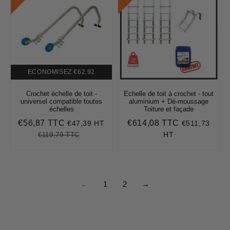
ECONOMISEZ
€62,92
Crochet échelle de toit -
Echelle de toit à crochet - tout
universel compatible toutes
aluminium + Dé-moussage
échelles
Toiture et façade
€56,87 TTC
€614,08 TTC
€47,39 HT
€511,73
Prix
€56,87
Prix
€614,08
réduit
régulier
HT
€119,79 TTC
Prix
€119,79
Unit
régulier
price
←
1
2
→