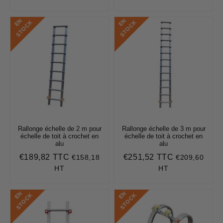
régulier
price
E
N
S
T
O
C
E
N
S
T
O
C
K
K
Rallonge échelle de 2 m pour
Rallonge échelle de 3 m pour
échelle de toit à crochet en
échelle de toit à crochet en
alu
alu
€189,82 TTC
€251,52 TTC
€158,18
€209,60
Prix
€189,82
Prix
€251,52
régulier
régulier
HT
HT
E
N
S
T
O
C
E
N
S
T
O
C
K
K