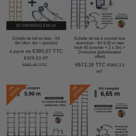
ECONOMISEZ
€46,34
Echelle de toit en bois - Kit
Echelle de toit à crochet tout
8m (4m+ 4m + jonction)
aluminium - Kit 6.65 m new
hook 65 (crochet + 2 x 3m) +
€395,07 TTC
à partir de
Prix
D-mousse (pulvérisateur
offert)
réduit
€329,23 HT
€395,07
€672,16 TTC
€441,41 TTC
€560,13
Prix
€441,41
Unit
Prix
€672,16
régulier
price
régulier
HT
E
N
S
T
O
C
E
N
S
T
O
C
K
K