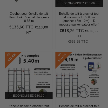
ECONOMISEZ
€35,09
Crochet pour échelle de toit
Echelle de toit à crochet tout
New Hook 65 en alu longueur
aluminium - Kit 5.90 m
0,65 m
(crochet +3m +2m) + D-
mousse (pulvérisateur offert)
€135,60 TTC
€113,00
Prix
€135,60
€618,26 TTC
€515,22
Prix
€618,26
régulier
HT
réduit
HT
€653,35 TTC
Prix
€653,35
Unit
régulier
price
E
N
S
T
O
C
E
N
S
T
O
C
K
K
ECONOMISEZ
€30,30
Echelle de toit à crochet tout
Echelle de toit à crochet tout