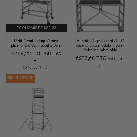
ECONOMISEZ
€82,33
Petit échafaudage à base
Échafaudage roulant ALTO
pliante hauteur travail 3.05 m
base pliante modèle à demi-
échelles rabattable
€494,22 TTC
€411,85
Prix
€494,22
€973,60 TTC
€811,33
Prix
€973,60
réduit
HT
régulier
HT
€576,55 TTC
Prix
€576,55
Unit
régulier
price
EN STOCK