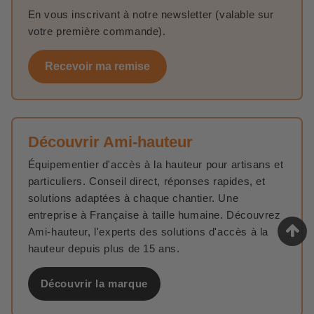
En vous inscrivant à notre newsletter (valable sur
Comme pour un
échafaudage télescopique
, cette gamme
votre première commande).
allie
facilité d’utilisation et sécurité maximale
,
assurant
un maintien optimal
, quelle que soit la tâche à
Recevoir ma remise
réaliser.
Un Montage Express Pour Gagner du Temps
Un Assemblage Rapide et Sans Outils
Découvrir Ami-hauteur
Personne n’a envie de passer des heures à monter un
échafaudage. Ces modèles sont pensés pour
être
Équipementier d'accès à la hauteur pour artisans et
installés et démontés en un temps record
.
particuliers. Conseil direct, réponses rapides, et
solutions adaptées à chaque chantier. Une
✔
Montage en quelques minutes
, sans effort.
entreprise à Française à taille humaine. Découvrez
✔
Ajustable facilement
, selon les besoins du chantier.
Ami-hauteur, l'experts des solutions d'accès à la
✔
Pas d’outils nécessaires
, tout est conçu pour
hauteur depuis plus de 15 ans.
s’emboîter rapidement.
Idéal pour les petits travaux
de courte durée
, mais aussi
Découvrir la marque
pour ceux qui ont besoin de
changer régulièrement de