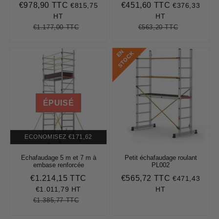
€978,90 TTC
€451,60 TTC
€815,75
€376,33
Prix
€978,90
Prix
€451,60
réduit
réduit
HT
HT
€1.177,00 TTC
€563,20 TTC
Prix
€1.177,00
Unit
Prix
€563,20
Unit
régulier
price
régulier
price
E
N
S
T
O
C
K
ÉPUISÉ
ECONOMISEZ
€171,62
Echafaudage 5 m et 7 m à
Petit échafaudage roulant
embase renforcée
PL002
€1.214,15 TTC
€565,72 TTC
€471,43
Prix
€1.214,15
Prix
€565,72
réduit
régulier
€1.011,79 HT
HT
€1.385,77 TTC
Prix
€1.385,77
Unit
régulier
price