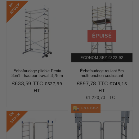
E
N
S
T
O
C
K
ÉPUISÉ
ECONOMISEZ
€322,92
Echafaudage pliable Penia
Échafaudage roulant 5m
3en1 - hauteur travail 3,78 m
multifonction coulissant
€633,59 TTC
€897,78 TTC
€527,99
€748,15
Prix
€633,59
Prix
€897,78
régulier
réduit
HT
HT
€1.220,70 TTC
Prix
€1.220,70
Unit
régulier
price
EN STOCK
E
N
S
T
O
C
K