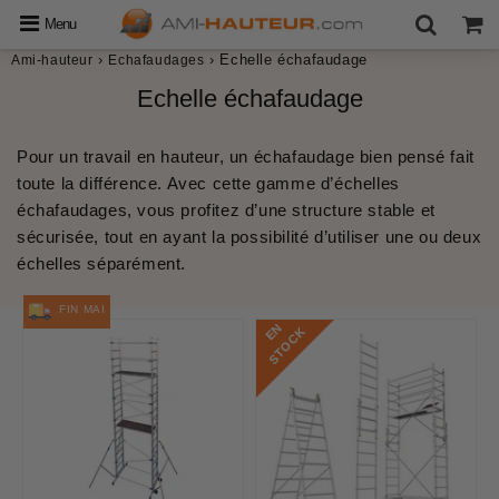
Menu
›
›
Echelle échafaudage
Ami-hauteur
Echafaudages
Echelle échafaudage
Pour un travail en hauteur, un
échafaudage
bien pensé fait
toute la différence. Avec cette gamme d’
échelles
échafaudages
, vous profitez
d’une structure stable et
sécurisée
, tout en ayant la possibilité d’utiliser une ou deux
échelles séparément.
FIN MAI
E
N
S
T
O
C
K