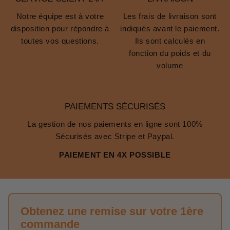
✔
Pieds antidérapants
, pour éviter tout glissement.
Notre équipe est à votre
Les frais de livraison sont
✔
Structure renforcée
, pour supporter des charges
disposition pour répondre à
indiqués avant le paiement.
importantes.
toutes vos questions.
Ils sont calculés en
✔
Barres stabilisatrices
, pour éviter tout mouvement
fonction du poids et du
latéral.
volume
Avec ce type d’équipement, vous travaillez
en toute
confiance
, sans risque de déséquilibre ou d’accident.
Sécurité Maximale Grâce aux Mécanismes de
PAIEMENTS SÉCURISÉS
Verrouillage
La gestion de nos paiements en ligne sont 100%
Chaque élément de l’échafaudage est équipé de
Sécurisés avec Stripe et Paypal.
systèmes de verrouillage robustes
, garantissant une
PAIEMENT EN 4X POSSIBLE
fixation
solide et fiable
avant chaque utilisation.
✔
Verrouillage intuitif
, pas besoin d’être un expert.
✔
Système résistant aux chocs
, aucun risque de
desserrage.
Obtenez une remise sur votre 1ère
✔
Matériaux durables
, conçus pour durer dans le
commande
temps.