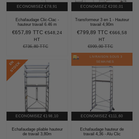
ECONOMISEZ
€78,91
ECONOMISEZ
€200,01
Echafaudage Clic-Clac -
Transformeur 3 en 1 - Hauteur
hauteur travail 6.46 m
travail 4,90m
€657,89 TTC
€799,89 TTC
€548,24
€666,58
Prix
€657,89
Prix
€799,89
réduit
réduit
HT
HT
€736,80 TTC
€999,90 TTC
Prix
€736,80
Unit
Prix
€999,90
Unit
régulier
price
régulier
price
LIVRAISON SOUS 3
E
N
S
T
O
C
SEMAINES
K
ECONOMISEZ
€198,10
ECONOMISEZ
€111,60
Echafaudage pliable hauteur
Echafaudage hauteur de
de travail 3,80m
travail 4,36 - Alu Clic