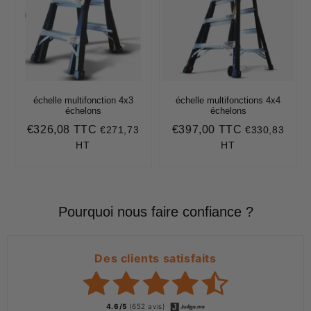
échelle multifonction 4x3
échelle multifonctions 4x4
échelons
échelons
€326,08 TTC
€397,00 TTC
€271,73
€330,83
Prix
€326,08
Prix
€397,00
régulier
régulier
HT
HT
Pourquoi nous faire confiance ?
Des clients satisfaits
4.6/5
(652 avis)