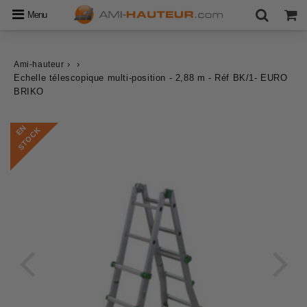
Menu
›
›
Ami-hauteur
Echelle télescopique multi-position - 2,88 m - Réf BK/1- EURO
BRIKO
E
N
S
T
O
C
K