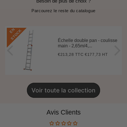
Besoin de plus de choix ?
Parcourez le reste du catalogue
E
N
S
T
O
C
K
Échelle double pan - coulisse
main - 2,65m/4,...
€213,28 TTC
€177,73 HT
Prix
€213,28
régulier
Voir toute la collection
Avis Clients