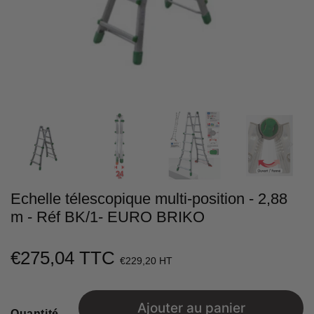
Echelle télescopique multi-position - 2,88
m - Réf BK/1- EURO BRIKO
€275,04 TTC
€275,04
€229,20 HT
Unit
price
Ajouter au panier
Quantité