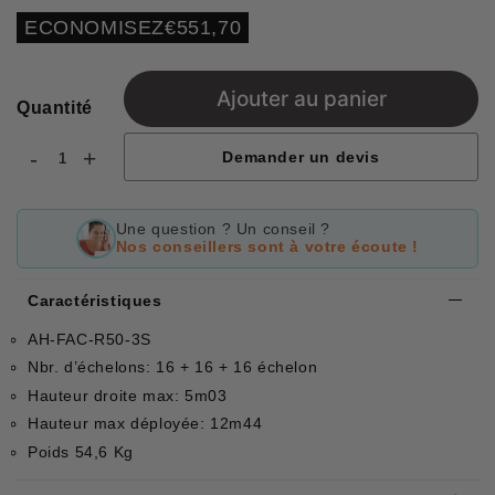
régulier
réduit
Unit
ECONOMISEZ
€551,70
price
Ajouter au panier
Quantité
-
+
Demander un devis
Une question ? Un conseil ?
Nos conseillers sont à votre écoute !
Caractéristiques
AH-FAC-R50-3S
Nbr. d’échelons: 16 + 16 + 16 échelon
Hauteur droite max: 5m03
Hauteur max déployée: 12m44
Poids 54,6 Kg