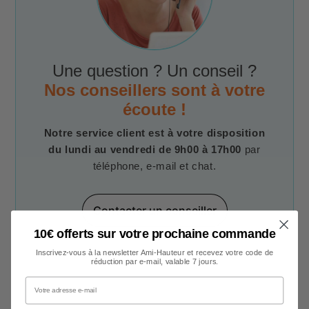
Une question ? Un conseil ?
Nos conseillers sont à votre
écoute !
Notre service client est à votre disposition
du lundi au vendredi de 9h00 à 17h00
par
téléphone, e-mail et chat.
Contacter un conseiller
10€ offerts sur votre prochaine commande
Inscrivez-vous à la newsletter Ami-Hauteur et recevez votre code de
réduction par e-mail, valable 7 jours.
Votre adresse e-mail