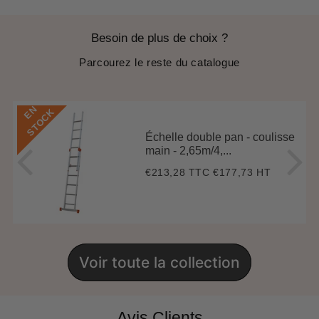
Besoin de plus de choix ?
Parcourez le reste du catalogue
E
N
S
T
O
C
K
Échelle double pan - coulisse
main - 2,65m/4,...
€213,28 TTC
€177,73 HT
Prix
€213,28
régulier
Voir toute la collection
Avis Clients