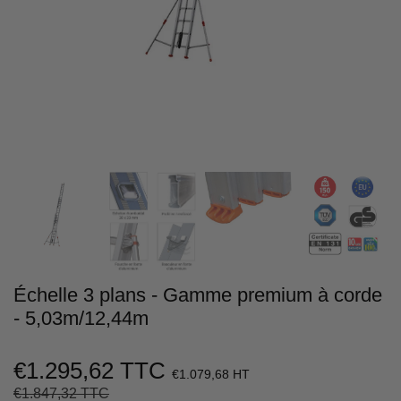
Échelle 3 plans - Gamme premium à corde
- 5,03m/12,44m
€1.295,62 TTC
€1.079,68 HT
€1.847,32 TTC
Prix
€1.847,32
Prix
€1.295,62