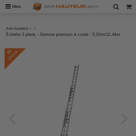
Menu
›
›
Ami-hauteur
Échelle 3 plans - Gamme premium à corde - 5,03m/12,44m
E
N
S
T
O
C
K