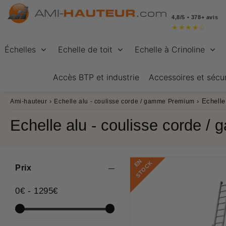
4,8/5 • 378+ avis
★
★
★
★
☆
Échelles
Echelle de toit
Echelle à Crinoline
Accès BTP et industrie
Accessoires et sécur
›
›
Echelle
Ami-hauteur
Echelle alu - coulisse corde / gamme Premium
Echelle alu - coulisse corde 
E
N
S
T
O
C
K
Prix
0
€
-
1295
€