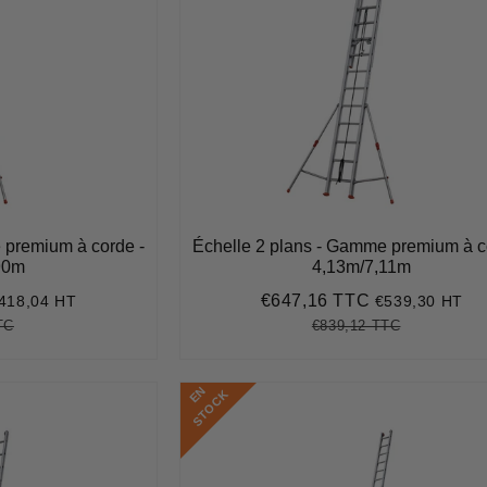
 premium à corde -
Échelle 2 plans - Gamme premium à c
90m
4,13m/7,11m
€647,16 TTC
418,04 HT
€539,30 HT
501,65
Prix
€647,16
réduit
TC
€839,12 TTC
€647,33
Unit
Prix
€839,12
Unit
price
régulier
price
E
N
S
T
O
C
K