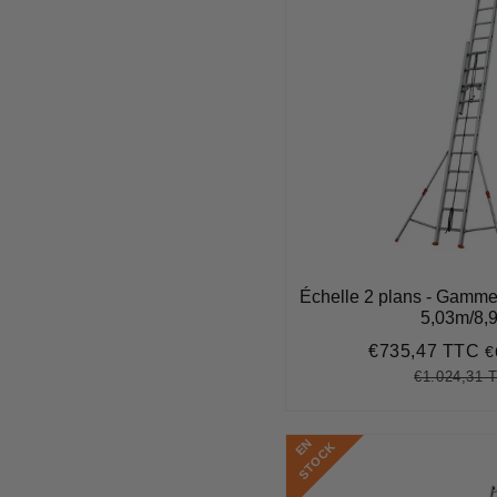
Échelle 2 plans - Gamme
5,03m/8,
€735,47 TTC
€
Prix
€
réduit
€1.024,31 
Prix
régulier
E
N
S
T
O
C
K