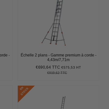
orde -
Échelle 2 plans - Gamme premium à corde -
4,43m/7,71m
€690,64 TTC
€575,53 HT
Prix
€690,64
réduit
€919,62 TTC
Prix
€919,62
Unit
régulier
price
E
N
S
T
O
C
K