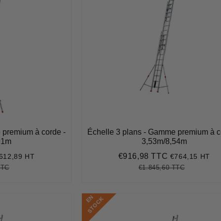
 premium à corde -
Échelle 3 plans - Gamme premium à c
91m
3,53m/8,54m
€916,98 TTC
612,89 HT
€764,15 HT
735,47
Prix
€916,98
réduit
TTC
€1.845,60 TTC
€1.024,31
Unit
Prix
€1.845,60
Unit
price
régulier
price
E
N
S
T
O
C
K