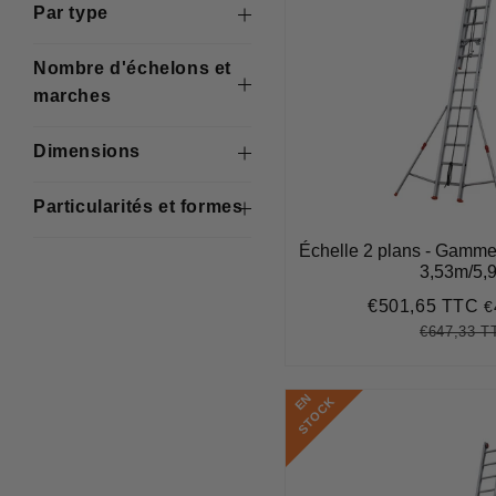
Par type
Nombre d'échelons et
marches
Dimensions
Particularités et formes
Échelle 2 plans - Gamme
3,53m/5,
€501,65 TTC
€
Prix
€
réduit
€647,33 T
Prix
régulier
E
N
S
T
O
C
K