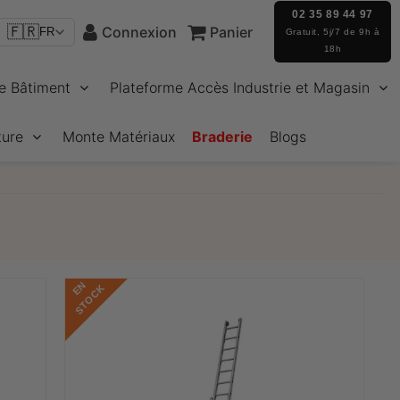
02 35 89 44 97
🇫🇷
Connexion
Panier
FR
Gratuit, 5j/7 de 9h à
18h
e Bâtiment
Plateforme Accès Industrie et Magasin
ture
Monte Matériaux
Braderie
Blogs
E
N
S
T
O
C
K