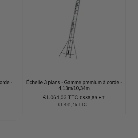
orde -
Échelle 3 plans - Gamme premium à corde -
4,13m/10,34m
€1.064,03 TTC
€886,69 HT
Prix
€1.064,03
réduit
€1.481,45 TTC
Prix
€1.481,45
Unit
régulier
price