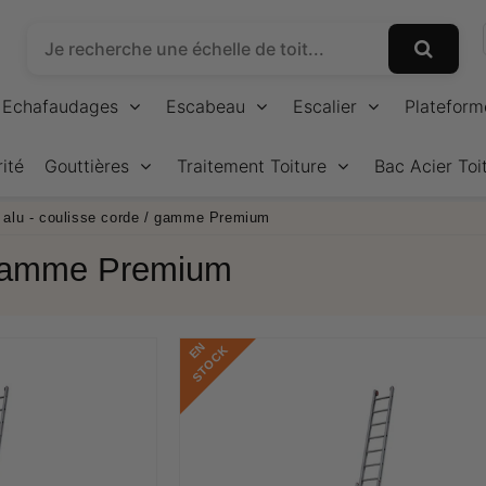
Echafaudages
Escabeau
Escalier
Plateform
ité
Gouttières
Traitement Toiture
Bac Acier Toi
 alu - coulisse corde / gamme Premium
/ gamme Premium
E
N
S
T
O
C
K