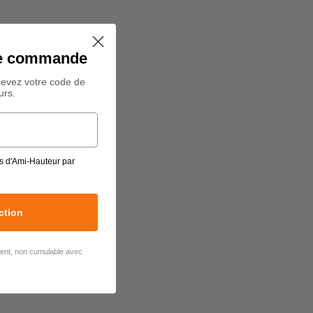
ine commande
cevez votre code de
urs.
s d'Ami-Hauteur par
ction
orde -
lient, non cumulable avec