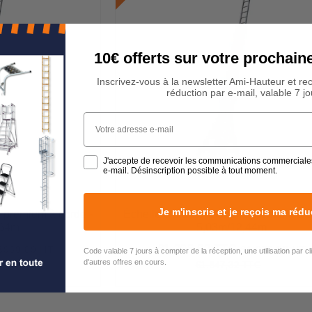
10€ offerts sur votre procha
Inscrivez-vous à la newsletter Ami-Hauteur et re
réduction par e-mail, valable 7 jo
Votre adresse e-mail
J'accepte de recevoir les communications commerciale
e-mail. Désinscription possible à tout moment.
Je m'inscris et je reçois ma rédu
 premium à corde -
Échelle 3 plans - Gamme premium à c
,64m
5,03m/12,44m
€1.295,62 TTC
€960,89 HT
€1.079,68 HT
€1.153,07
Prix
€1.295,62
Code valable 7 jours à compter de la réception, une utilisation par c
réduit
d'autres offres en cours.
TTC
€1.847,32 TTC
€1.627,80
Unit
Prix
€1.847,32
Unit
price
régulier
price