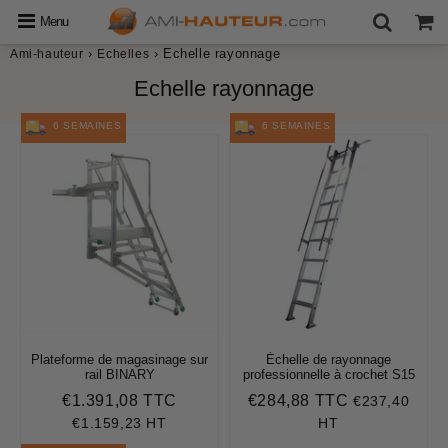
Menu
›
›
Echelle rayonnage
Ami-hauteur
Echelles
Echelle rayonnage
6 SEMAINES
6 SEMAINES
Plateforme de magasinage sur
Échelle de rayonnage
rail BINARY
professionnelle à crochet S15
€1.391,08 TTC
€284,88 TTC
€237,40
Prix
€1.391,08
Prix
€284,88
régulier
régulier
€1.159,23 HT
HT