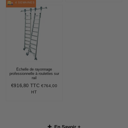
4 SEMAINES
Échelle de rayonnage
professionnelle à roulettes sur
rail
€916,80 TTC
€764,00
Prix
€916,80
régulier
HT
En Savoir +