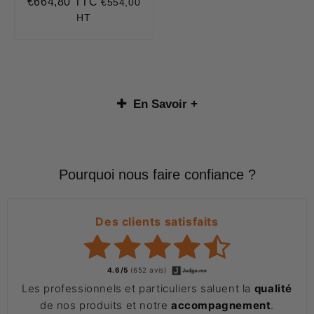
€664,80 TTC
€554,00
Prix
€664,80
régulier
HT
En Savoir +
Pourquoi nous faire confiance ?
Des clients satisfaits
4.6/5
(652 avis)
Les professionnels et particuliers saluent la
qualité
de nos produits et notre
accompagnement
.