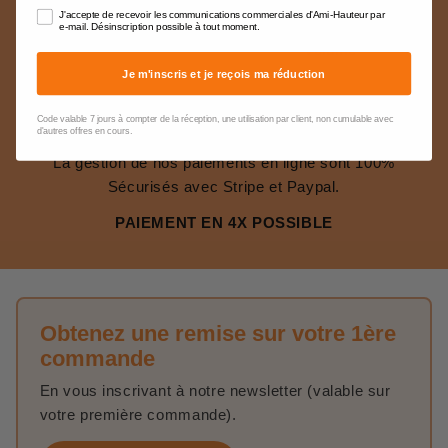
toutes vos questions.
Ils sont calculés en
J'accepte de recevoir les communications commerciales d'Ami-Hauteur par
fonction du poids et du
e-mail. Désinscription possible à tout moment.
volume
Je m'inscris et je reçois ma réduction
Code valable 7 jours à compter de la réception, une utilisation par client, non cumulable avec
PAIEMENTS SÉCURISÉS
d'autres offres en cours.
La gestion de nos paiements en ligne sont 100%
Sécurisés avec Stripe et Paypal.
PAIEMENT EN 4X POSSIBLE
Obtenez une remise sur votre 1ère
commande
En vous inscrivant à notre newsletter (valable sur
votre première commande).