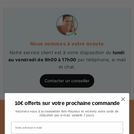
Nous sommes à votre écoute
Notre service client est à votre disposition du
lundi
au vendredi de 9h00 à 17h00
par téléphone, e-mail
et chat.
Contacter un conseiller
10€ offerts sur votre prochaine commande
SERVICE CLIENT 24/7
LIVRAISON
Inscrivez-vous à la newsletter Ami-Hauteur et recevez votre code de
réduction par e-mail, valable 7 jours.
Notre équipe est à votre
Les frais de livraison sont
Votre adresse e-mail
disposition pour répondre à
indiqués avant le paiement.