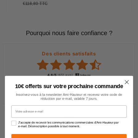
réduit
€118,80 TTC
Prix
€118,80
Unit
régulier
price
Pourquoi nous faire confiance ?
Des clients satisfaits
4.6/5
(651 avis)
Les professionnels et particuliers saluent la
qualité
10€ offerts sur votre prochaine commande
de nos produits et notre
accompagnement
.
Inscrivez-vous à la newsletter Ami-Hauteur et recevez votre code de
réduction par e-mail, valable 7 jours.
Votre adresse e-mail
J'accepte de recevoir les communications commerciales d'Ami-Hauteur par
e-mail. Désinscription possible à tout moment.
Paiement 100% sécurisé
La gestion de nos paiements en ligne est 100%