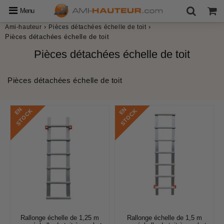
Menu
›
›
Ami-hauteur
Pièces détachées échelle de toit
Pièces détachées échelle de toit
Pièces détachées échelle de toit
Pièces détachées échelle de toit
E
N
S
T
O
C
E
N
S
T
O
C
K
K
Rallonge échelle de 1,25 m
Rallonge échelle de 1,5 m