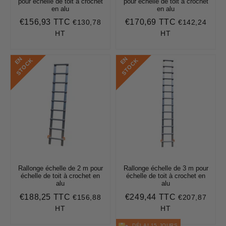
pour échelle de toit à crochet
pour échelle de toit à crochet
en alu
en alu
€156,93 TTC
€170,69 TTC
€130,78
€142,24
Prix
€156,93
Prix
€170,69
régulier
régulier
HT
HT
E
N
S
T
O
C
E
N
S
T
O
C
K
K
Rallonge échelle de 2 m pour
Rallonge échelle de 3 m pour
échelle de toit à crochet en
échelle de toit à crochet en
alu
alu
€188,25 TTC
€249,44 TTC
€156,88
€207,87
Prix
€188,25
Prix
€249,44
régulier
régulier
HT
HT
DÉLAI 15 JOURS