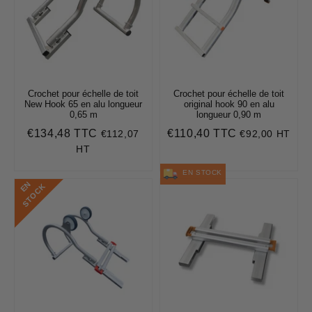
Crochet pour échelle de toit
Crochet pour échelle de toit
New Hook 65 en alu longueur
original hook 90 en alu
0,65 m
longueur 0,90 m
€134,48 TTC
€110,40 TTC
€112,07
€92,00 HT
Prix
€134,48
Prix
€110,40
régulier
régulier
HT
EN STOCK
E
N
S
T
O
C
K