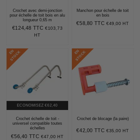
Crochet avec demi-jonction
Manchon pour échelle de toit
pour échelle de toit bois en alu
en bois
longueur 0,65 m
€58,80 TTC
€49,00 HT
Prix
€58,80
€124,48 TTC
€103,73
Prix
€124,48
régulier
régulier
HT
E
N
S
T
O
C
E
N
S
T
O
C
K
K
ECONOMISEZ
€62,40
Crochet échelle de toit -
Crochet de blocage (la paire)
universel compatible toutes
échelles
€42,00 TTC
€35,00 HT
Prix
€42,00
€56,40 TTC
€47,00 HT
régulier
Prix
€56,40