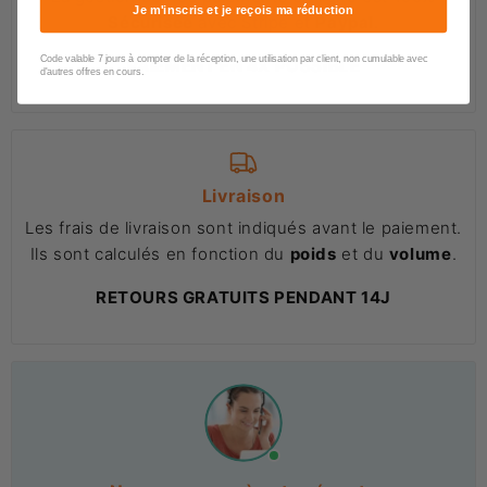
Je m'inscris et je reçois ma réduction
Sécurisée
avec Stripe et
Paypal
.
Code valable 7 jours à compter de la réception, une utilisation par client, non cumulable avec
PAIEMENT EN 4X POSSIBLE
d'autres offres en cours.
Livraison
Les frais de livraison sont indiqués avant le paiement.
Ils sont calculés en fonction du
poids
et du
volume
.
RETOURS GRATUITS PENDANT 14J