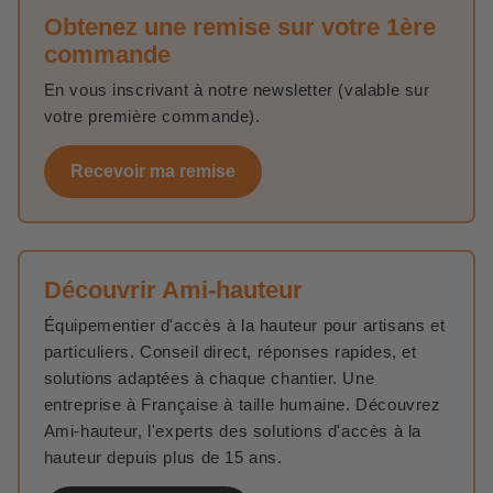
Obtenez une remise sur votre 1ère
l’accès à un grenier,
commande
l’accès à des combles non aménagés,
En vous inscrivant à notre newsletter (valable sur
l’accès à des zones techniques ou de maintenance,
votre première commande).
l’accès à un plancher intermédiaire.
Cette intégration directe dans le plafond limite les travaux
Recevoir ma remise
et facilite l’installation, notamment dans des bâtiments
existants.
Une alternative fiable à l’échelle escamotable
Découvrir Ami-hauteur
L’
escalier escamotable
constitue une alternative plus
confortable et plus sécurisée qu’une
échelle
Équipementier d'accès à la hauteur pour artisans et
escamotable
. Grâce à ses marches plus larges, son
particuliers. Conseil direct, réponses rapides, et
angle de montée étudié et sa stabilité renforcée, il offre
solutions adaptées à chaque chantier. Une
une
meilleure ergonomie
pour les montées et descentes
entreprise à Française à taille humaine. Découvrez
répétées.
Ami-hauteur, l'experts des solutions d'accès à la
hauteur depuis plus de 15 ans.
Il permet ainsi :