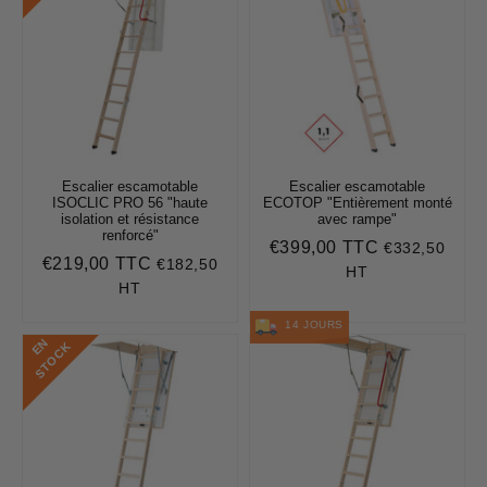
Escalier escamotable
Escalier escamotable
ISOCLIC PRO 56 "haute
ECOTOP "Entièrement monté
isolation et résistance
avec rampe"
renforcé"
€399,00 TTC
€332,50
Prix
€399,00
€219,00 TTC
€182,50
Prix
€219,00
régulier
HT
régulier
HT
14 JOURS
E
N
S
T
O
C
K