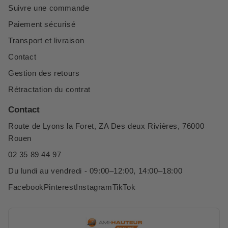
interventions plus fréquentes.
Suivre une commande
Des escaliers escamotables pour de nombreux
Paiement sécurisé
usages
Transport et livraison
Grâce à leur conception polyvalente, les escaliers
Contact
escamotables sont utilisés dans de nombreuses
Gestion des retours
situations :
Rétractation du contrat
accès aux combles et greniers,
accès à une mezzanine,
Contact
accès à un plafond technique,
Route de Lyons la Foret, ZA Des deux Rivières, 76000
accès à une trappe de visite,
Rouen
accès à un espace de rangement en hauteur.
02 35 89 44 97
Ils répondent tous à un besoin commun :
accéder
Du lundi au vendredi - 09:00–12:00, 14:00–18:00
facilement à un espace en hauteur sans encombrer
Facebook
Pinterest
Instagram
TikTok
l’espace au sol
.
Comment choisir un escalier escamotable adapté