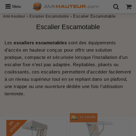
Menu
›
›
Escalier Escamotable
Ami-hauteur
Escalier Escamotable
Escalier Escamotable
Les
escaliers escamotables
sont des équipements
d’accès en hauteur conçus pour offrir une solution
pratique, compacte et sécurisée lorsque l’installation d’un
escalier fixe n’est pas adaptée. Repliables, pliants ou
coulissants, ces escaliers permettent d’accéder facilement
à un niveau supérieur tout en se repliant dans un plafond,
une trappe ou une ouverture dédiée une fois l’utilisation
terminée.
14 JOURS
E
N
S
T
O
C
K