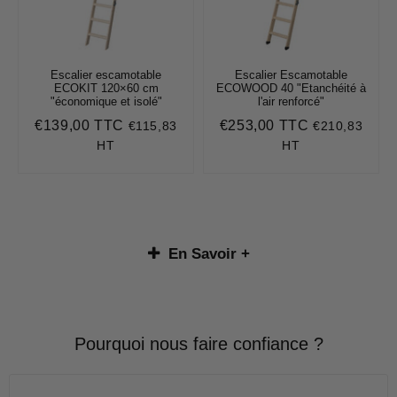
Escalier escamotable
Escalier Escamotable
ECOKIT 120×60 cm
ECOWOOD 40 "Etanchéité à
"économique et isolé"
l'air renforcé"
€139,00 TTC
€253,00 TTC
€115,83
€210,83
Prix
€139,00
Prix
€253,00
régulier
régulier
HT
HT
En Savoir +
Escaliers escamotables : accès en hauteur,
gain de place et solutions escamotables
adaptées à tous les espaces
Pourquoi nous faire confiance ?
Les
escaliers escamotables
sont des équipements
d’accès en hauteur conçus pour offrir une solution