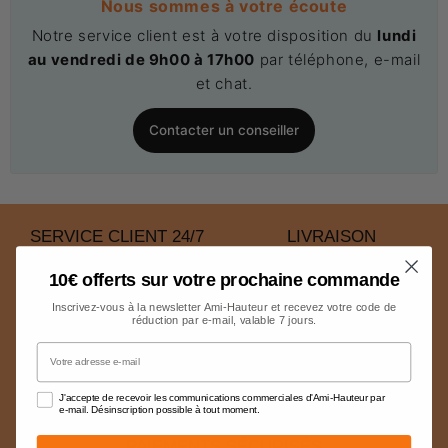
Nous sommes à votre écoute
Notre service client est à votre disposition du
lundi
au vendredi de 9h00 à 17h00
par téléphone, e-mail
et chat.
Contacter un conseiller
SERVICE CLIENT 24/7
LIVRAISON
Notre équipe est à votre
Les frais de livraison sont
10€ offerts sur votre prochaine commande
disposition pour répondre à
indiqués avant le paiement.
Inscrivez-vous à la newsletter Ami-Hauteur et recevez votre code de
toutes vos questions.
Ils sont calculés en
réduction par e-mail, valable 7 jours.
fonction du poids et du
Votre adresse e-mail
volume
J'accepte de recevoir les communications commerciales d'Ami-Hauteur par
e-mail. Désinscription possible à tout moment.
PAIEMENTS SÉCURISÉS