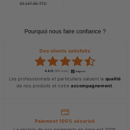
€3.147,60 TTC
Prix
€3.147,60
Unit
régulier
price
Pourquoi nous faire confiance ?
Des clients satisfaits
4.6/5
(651 avis)
Les professionnels et particuliers saluent la
qualité
de nos produits et notre
accompagnement
.
Paiement 100% sécurisé
La gestion de nos paiements en ligne est 100%