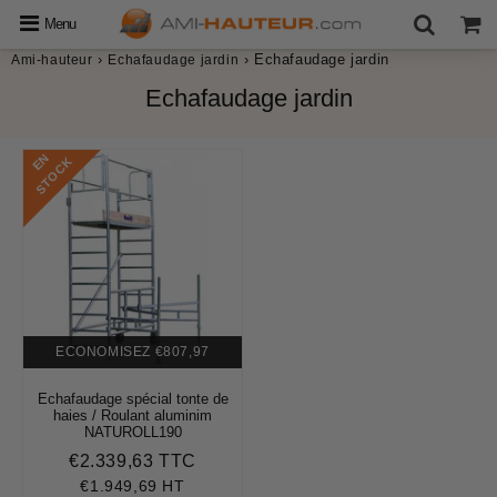
Menu
›
›
Echafaudage jardin
Ami-hauteur
Echafaudage jardin
Echafaudage jardin
E
N
S
T
O
C
K
ECONOMISEZ
€807,97
Echafaudage spécial tonte de
haies / Roulant aluminim
NATUROLL190
€2.339,63 TTC
Prix
€2.339,63
réduit
€1.949,69 HT