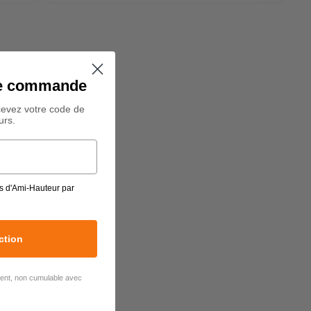
ine commande
cevez votre code de
urs.
s d'Ami-Hauteur par
ction
lient, non cumulable avec