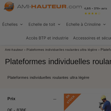
4,8/5 • 378+ avis
★
★
★
★
☆
Échelles
Echelle de toit
Echelle à Crinoline
Accès BTP et industrie
Accessoires et sécur
›
›
Platef
Ami-hauteur
Plateformes individuelles roulantes ultra légère
Plateformes individuelles roula
Plateformes individuelles roulantes ultra légère
E
N
S
T
O
C
K
Prix
0
€
-
838
€