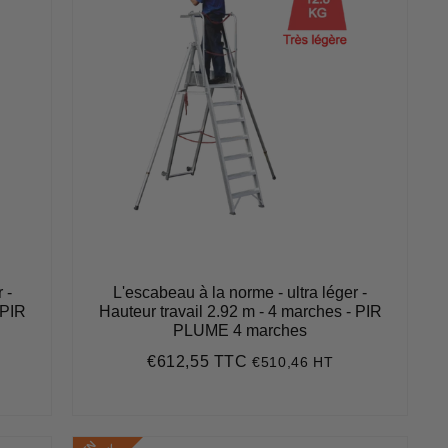
 -
L'escabeau à la norme - ultra léger -
 PIR
Hauteur travail 2.92 m - 4 marches - PIR
PLUME 4 marches
€612,55 TTC
€510,46 HT
Prix
€612,55
régulier
E
N
S
T
O
C