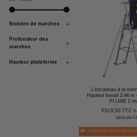
Nombre de marches
Profondeur des
marches
Hauteur plateforme
L'escabeau à la norme
Hauteur travail 2.46 m 
PLUME 2 ma
€519,50 TTC
€
Prix
€
réduit
€529,20 T
Prix
régulier
LIVRAISON DÉBUT DÉCEMB