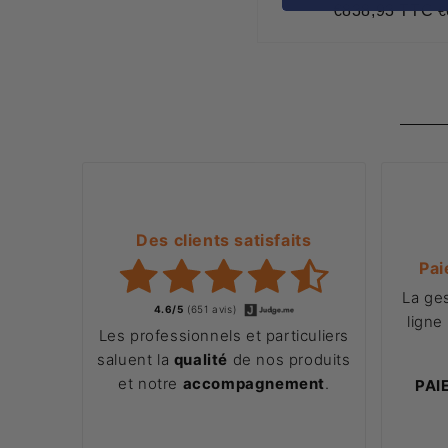
€838,93 TTC
€
Prix
€
régulier
Des clients satisfaits
Pai
La ge
4.6/5
(651 avis)
ligne
Les professionnels et particuliers
saluent la
qualité
de nos produits
et notre
accompagnement
.
PAI