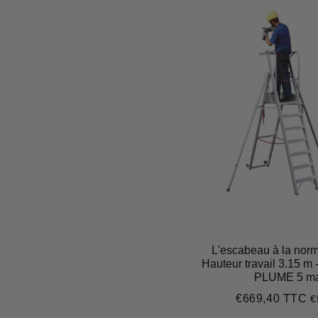
L'escabeau à la norme
Hauteur travail 3.15 m 
PLUME 5 ma
€669,40 TTC
€
Prix
€
régulier