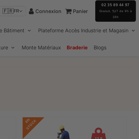
02 35 89 44 97
🇫🇷
Connexion
Panier
FR
Gratuit, 5j/7 de 9h à
18h
e Bâtiment
Plateforme Accès Industrie et Magasin
ture
Monte Matériaux
Braderie
Blogs
E
N
S
T
O
C
K