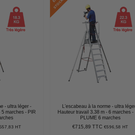
K
 - ultra léger -
L'escabeau à la norme - ultra léger
- 5 marches - PIR
Hauteur travail 3.38 m - 6 marches -
rches
PLUME 6 marches
€715,89 TTC
557,83 HT
€596,58 HT
669,40
Prix
€715,89
régulier