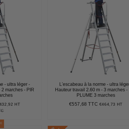
 - ultra léger -
L'escabeau à la norme - ultra léger
- 2 marches - PIR
Hauteur travail 2.60 m - 3 marches -
rches
PLUME 3 marches
€557,68 TTC
432,92 HT
€464,73 HT
519,50
Prix
€557,68
régulier
TC
€529,20
Unit
price
RE
E
N
S
T
O
C