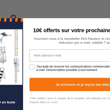
10€ offerts sur votre procha
Inscrivez-vous à la newsletter Ami-Hauteur et re
réduction par e-mail, valable 7 jo
Votre adresse e-mail
J'accepte de recevoir les communications commerciale
e-mail. Désinscription possible à tout moment.
Je m'inscris et je reçois ma rédu
 - ultra léger -
Code valable 7 jours à compter de la réception, une utilisation par c
- 8 marches - PIR
d'autres offres en cours.
rches