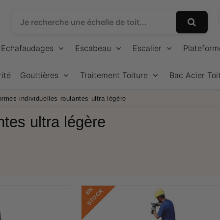
Echafaudages
Escabeau
Escalier
Plateform
ité
Gouttières
Traitement Toiture
Bac Acier Toi
ormes individuelles roulantes ultra légère
ntes ultra légère
E
N
S
T
O
C
K