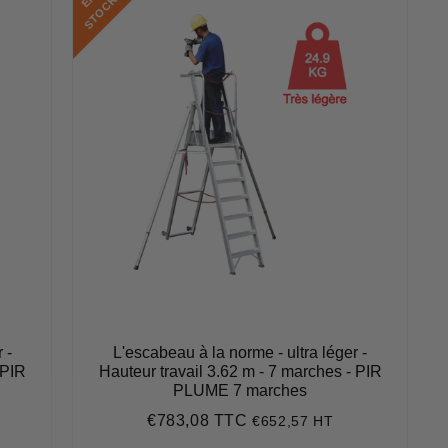
K
 -
L'escabeau à la norme - ultra léger -
 PIR
Hauteur travail 3.62 m - 7 marches - PIR
PLUME 7 marches
€783,08 TTC
€652,57 HT
Prix
€783,08
régulier