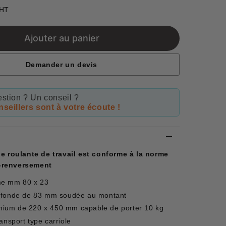
€715,89
 HT
Unit
price
Ajouter au panier
Demander un devis
stion ? Un conseil ?
seillers sont à votre écoute !
le roulante de travail est conforme à la norme
ti-renversement
me mm 80 x 23
rofonde de 83 mm soudée au montant
minium de 220 x 450 mm capable de porter 10 kg
ansport type carriole