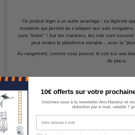
Ce produit léger a un autre avantage ; sa légèreté app
montants qui permet de s'adapter aux sols irréguliers.
sans "boiter" ! Sur les chantiers, les sols sont souvent 
peut rendre la plateforme instable... avec la "pl
Au rangement, comme vous pouvez le voir sur une des p
de place.
10€ offerts sur votre procha
Inscrivez-vous à la newsletter Ami-Hauteur et re
réduction par e-mail, valable 7 jo
Votre adresse e-mail