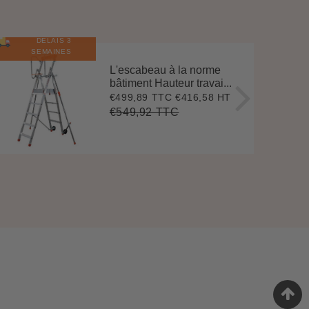
DÉLAIS 3
E
N
S
T
O
C
SEMAINES
L'escabeau à la norme
bâtiment Hauteur travai...
€499,89 TTC
€416,58 HT
Prix
€499,89
réduit
€549,92 TTC
Prix
€549,92
Unit
régulier
price