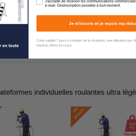
J'accepte de recevoir les communications commerciale
e-mail. Désinscription possible à tout moment.
 Un conseil ?
rs sont à votre écoute !
Je m'inscris et je reçois ma rédu
est à votre disposition du lundi au vendredi de 9h00 à 17h00
Code valable 7 jours à compter de la réception, une utilisation par c
d'autres offres en cours.
ateformes individuelles roulantes ultra lég
E
N
S
T
O
C
K