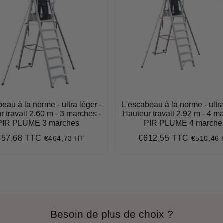
eau à la norme - ultra léger -
L'escabeau à la norme - ultra
 travail 2.60 m - 3 marches -
Hauteur travail 2.92 m - 4 m
PIR PLUME 3 marches
PIR PLUME 4 marche
557,68 TTC
€612,55 TTC
€464,73 HT
€510,46
ix
€557,68
Prix
€612,55
gulier
régulier
Besoin de plus de choix ?