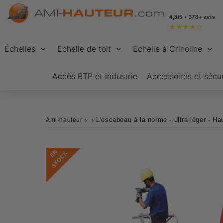
4,8/5 • 378+ avis
★
★
★
★
☆
Échelles
Echelle de toit
Echelle à Crinoline
Accès BTP et industrie
Accessoires et sécur
›
›
L'escabeau à la norme - ultra léger - 
Ami-hauteur
E
N
S
T
O
C
K