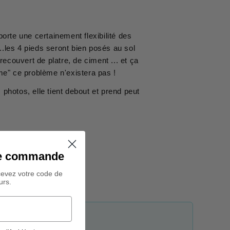
orte une certainement flexibilité des
..les 4 pieds seront bien posés au sol
recouvert de platre, de ciment ... et ça
ume" ce problème n'existera pas !
hotos, elle tient debout et prend peut
ine commande
cevez votre code de
urs.