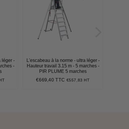
 léger -
L'escabeau à la norme - ultra léger -
L'escabe
arches -
Hauteur travail 3.15 m - 5 marches -
Hauteur 
s
PIR PLUME 5 marches
P
€669,40 TTC
€7
 HT
€557,83 HT
Prix
€669,40
Pri
régulier
régu