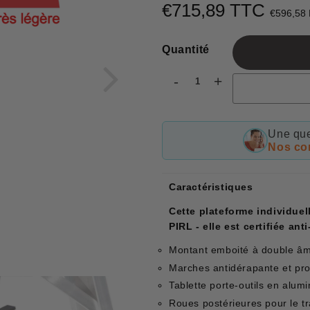
€715,89 TTC
€596,58
Quantité
-
+
Une que
Nos con
Caractéristiques
Cette plateforme individuel
PIRL - elle est certifiée an
Montant emboité à double â
Marches antidérapante et p
Tablette porte-outils en alu
Roues postérieures pour le tr