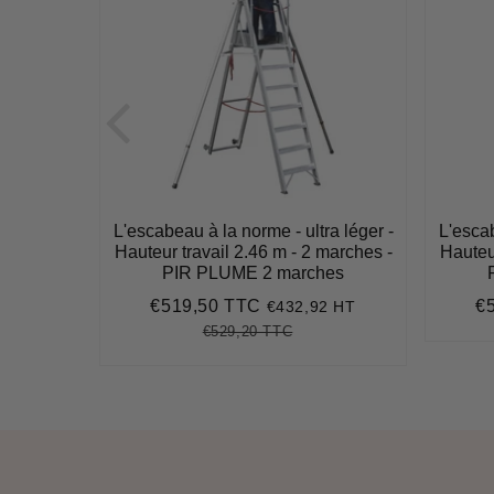
a léger -
L'escabeau à la norme - ultra léger -
L'escab
marches -
Hauteur travail 2.46 m - 2 marches -
Hauteur
es
PIR PLUME 2 marches
€519,50 TTC
€
1 HT
€432,92 HT
93
Prix
€519,50
Pr
réduit
ré
€529,20 TTC
Prix
€529,20
Unit
régulier
price