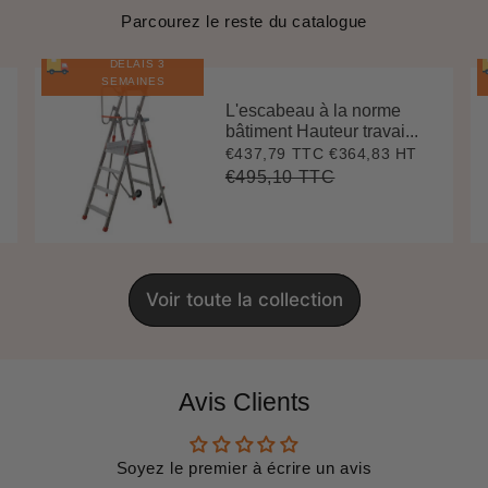
Parcourez le reste du catalogue
DÉLAIS 3
SEMAINES
L'escabeau à la norme
bâtiment Hauteur travai...
€437,79 TTC
€364,83 HT
Prix
€437,79
réduit
€495,10 TTC
Prix
€495,10
Unit
régulier
price
Voir toute la collection
Avis Clients
Soyez le premier à écrire un avis