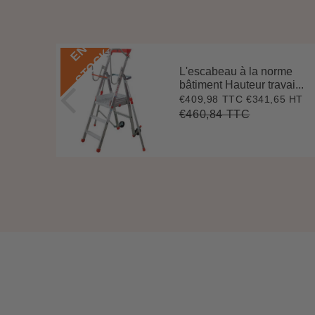
E
N
S
T
O
C
K
que
L'escabeau à la norme
ava...
bâtiment Hauteur travai...
0 HT
€409,98 TTC
€341,65 HT
0
Prix
€409,98
réduit
€460,84 TTC
283,47
Prix
€460,84
t
Unit
régulier
e
price