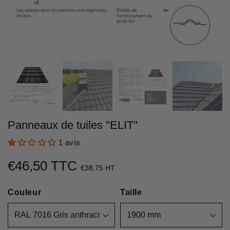
Panneaux de tuiles "ELIT"
1 avis
€46,50 TTC
€46,50
€38,75 HT
Unit
Couleur
price
Taille