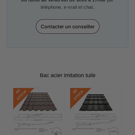
téléphone, e-mail et chat.
Contacter un conseiller
Bac acier imitation tuile
E
N
S
T
O
C
E
N
S
T
O
C
K
K