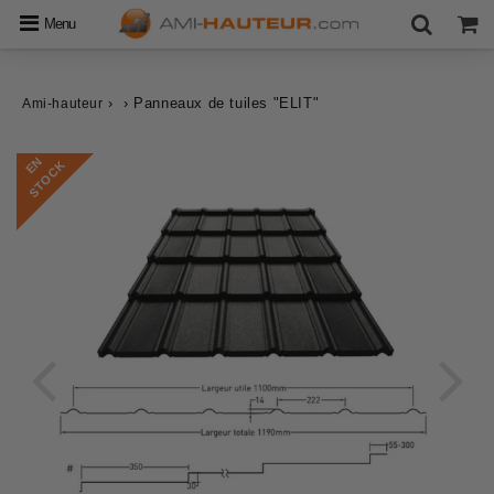
Menu
›
›
Panneaux de tuiles "ELIT"
Ami-hauteur
E
N
S
T
O
C
K