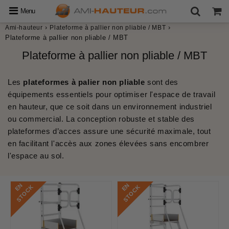
Menu
›
›
Ami-hauteur
Plateforme à pallier non pliable / MBT
Plateforme à pallier non pliable / MBT
Plateforme à pallier non pliable / MBT
​Les
plateformes à palier non pliable
sont des
équipements essentiels pour optimiser l'espace de travail
en hauteur, que ce soit dans un environnement industriel
ou commercial. La conception robuste et stable des
plateformes d’acces
assure une sécurité maximale, tout
en facilitant l'accès aux zones élevées sans encombrer
l'espace au sol.​
E
N
S
T
O
C
E
N
S
T
O
C
K
K