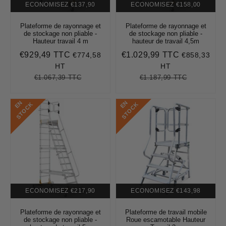
ECONOMISEZ
€137,90
ECONOMISEZ
€158,00
Plateforme de rayonnage et
Plateforme de rayonnage et
de stockage non pliable -
de stockage non pliable -
Hauteur travail 4 m
hauteur de travail 4,5m
€929,49 TTC
€1.029,99 TTC
€774,58
€858,33
Prix
€929,49
Prix
€1.029,99
réduit
réduit
HT
HT
€1.067,39 TTC
€1.187,99 TTC
Prix
€1.067,39
Unit
Prix
€1.187,99
Unit
régulier
price
régulier
price
E
N
S
T
O
C
E
N
S
T
O
C
K
K
ECONOMISEZ
€217,90
ECONOMISEZ
€143,98
Plateforme de rayonnage et
Plateforme de travail mobile
de stockage non pliable -
Roue escamotable Hauteur