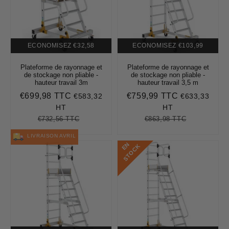
ECONOMISEZ
€32,58
ECONOMISEZ
€103,99
Plateforme de rayonnage et
Plateforme de rayonnage et
de stockage non pliable -
de stockage non pliable -
hauteur travail 3m
hauteur travail 3,5 m
€699,98 TTC
€759,99 TTC
€583,32
€633,33
Prix
€699,98
Prix
€759,99
réduit
réduit
HT
HT
€732,56 TTC
€863,98 TTC
Prix
€732,56
Unit
Prix
€863,98
Unit
régulier
price
régulier
price
LIVRAISON AVRIL
E
N
S
T
O
C
K