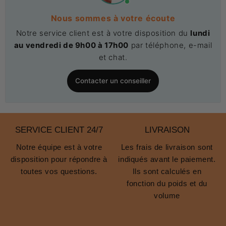
Applications industrielles et logistiques
Nous sommes à votre écoute
Dans les secteurs industriels et logistiques, ces
Notre service client est à votre disposition du
lundi
plateformes, facilitent l'accès aux équipements et aux
au vendredi de 9h00 à 17h00
par téléphone, e-mail
zones de stockage en hauteur comme les
plateformes de
et chat.
travail industrielles
, optimisant ainsi les flux de travail et
améliorant la gestion de l'espace.​
Contacter un conseiller
Solutions pour le commerce et la distribution
Pour les commerces et les grandes surfaces, les
plateformes à palier non pliable permettent un
SERVICE CLIENT 24/7
LIVRAISON
réapprovisionnement efficace des rayons supérieurs, tout
Notre équipe est à votre
Les frais de livraison sont
en garantissant la sécurité des employés et des clients.​
disposition pour répondre à
indiqués avant le paiement.
Conception robuste pour une durabilité
toutes vos questions.
Ils sont calculés en
accrue
fonction du poids et du
volume
Stabilité pour des charges lourdes
Conçues pour supporter des charges importantes, ces