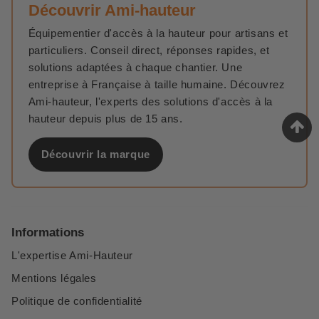
Découvrir Ami-hauteur
Leur conception fixe élimine les points de faiblesse
associés aux mécanismes pliants, et elles sont
Équipementier d'accès à la hauteur pour artisans et
généralement équipées de garde-corps et de surfaces
particuliers. Conseil direct, réponses rapides, et
antidérapantes pour une protection maximale des
solutions adaptées à chaque chantier. Une
utilisateurs.​
entreprise à Française à taille humaine. Découvrez
Ami-hauteur, l'experts des solutions d'accès à la
Sont-elles adaptées à une utilisation en extérieur ?
hauteur depuis plus de 15 ans.
Oui, de nombreux modèles sont conçus pour résister aux
conditions extérieures, avec des matériaux traités pour
Découvrir la marque
supporter les intempéries et assurer une performance
durable.​
Peut-on déplacer une plateforme à palier non pliable
une fois installée ?
Informations
Bien que principalement destinées à une installation fixe
L'expertise Ami-Hauteur
pour une stabilité optimale, certaines plateformes
peuvent être équipées de roues ou de dispositifs de
Mentions légales
levage pour faciliter leur déplacement occasionnel.​
Politique de confidentialité