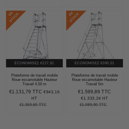
régulier
price
E
N
S
T
O
C
E
N
S
T
O
C
K
K
ECONOMISEZ
€227,81
ECONOMISEZ
€390,01
Plateforme de travail mobile
Plateforme de travail mobile
Roue escamotable Hauteur
Roue escamotable Hauteur
Travail 4,50 m
Travail 5m
€1.131,79 TTC
€1.599,89 TTC
€943,16
Prix
€1.131,79
Prix
€1.599,
réduit
réduit
HT
€1.333,24 HT
€1.359,60 TTC
€1.989,90 TTC
Prix
€1.359,60
Unit
Prix
€1.989,90
Unit
régulier
price
régulier
price