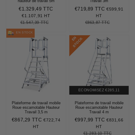
hauteur de travail 5m
Travail 3m
€1.329,49 TTC
€719,89 TTC
€599,91
Prix
€1.329,49
Prix
€719,89
réduit
réduit
€1.107,91 HT
HT
€1.547,39 TTC
€863,87 TTC
Prix
€1.547,39
Unit
Prix
€863,87
Unit
régulier
price
régulier
price
EN STOCK
E
N
S
T
O
C
K
ECONOMISEZ
€285,11
Plateforme de travail mobile
Plateforme de travail mobile
Roue escamotable Hauteur
Roue escamotable Hauteur
Travail 3,5 m
Travail 4 m
€867,29 TTC
€997,99 TTC
€722,74
€831,66
Prix
€867,29
Prix
€997,99
régulier
réduit
HT
HT
€1.283,10 TTC
Prix
€1.283,10
Unit