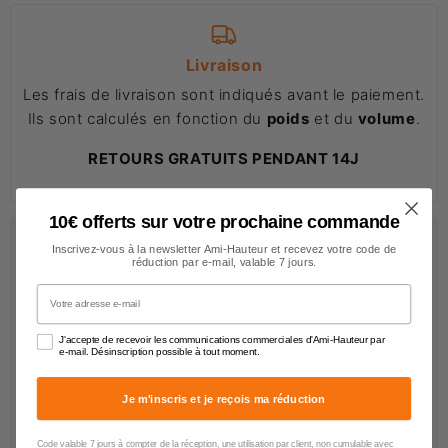
Livraison
Les frais de livraison sont indiqués avant le paiement.
Ils sont calculés en fonction du
poids
et du
volume
.
RETOURS GRATUITS PENDANT 14J
10€ offerts sur votre prochaine commande
Inscrivez-vous à la newsletter Ami-Hauteur et recevez votre code de
réduction par e-mail, valable 7 jours.
Votre adresse e-mail
Nous sommes à votre écoute
J'accepte de recevoir les communications commerciales d'Ami-Hauteur par
e-mail. Désinscription possible à tout moment.
Notre service client est à votre disposition du
lundi
au vendredi de 9h00 à 17h00
par téléphone, e-mail
Je m'inscris et je reçois ma réduction
et chat.
Code valable 7 jours à compter de la réception, une utilisation par client, non cumulable avec