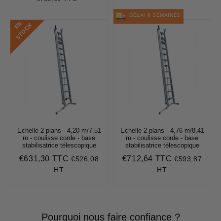
régulier
price
DÉLAI 6 SEMAINES
E
N
S
T
O
C
K
Échelle 2 plans - 4,20 m/7,51
Échelle 2 plans - 4,76 m/8,41
m - coulisse corde - base
m - coulisse corde - base
stabilisatrice télescopique
stabilisatrice télescopique
€631,30 TTC
€712,64 TTC
€526,08
€593,87
Prix
€631,30
Prix
€712,64
régulier
régulier
HT
HT
Pourquoi nous faire confiance ?