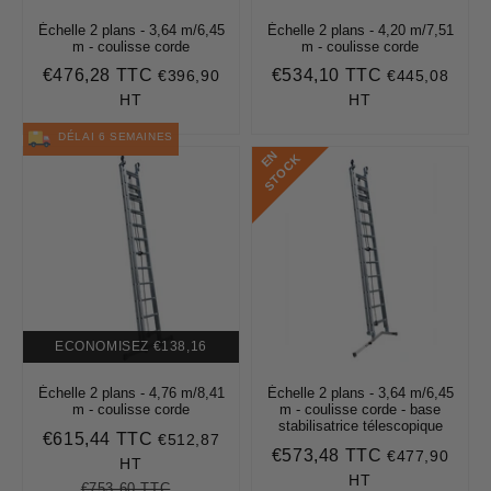
Échelle 2 plans - 3,64 m/6,45
Échelle 2 plans - 4,20 m/7,51
m - coulisse corde
m - coulisse corde
€476,28 TTC
€534,10 TTC
€396,90
€445,08
Prix
€476,28
Prix
€534,10
régulier
régulier
HT
HT
DÉLAI 6 SEMAINES
E
N
S
T
O
C
K
ECONOMISEZ
€138,16
Échelle 2 plans - 4,76 m/8,41
Échelle 2 plans - 3,64 m/6,45
m - coulisse corde
m - coulisse corde - base
stabilisatrice télescopique
€615,44 TTC
€512,87
Prix
€615,44
€573,48 TTC
€477,90
Prix
€573,48
réduit
HT
régulier
HT
€753,60 TTC
Prix
€753,60
Unit