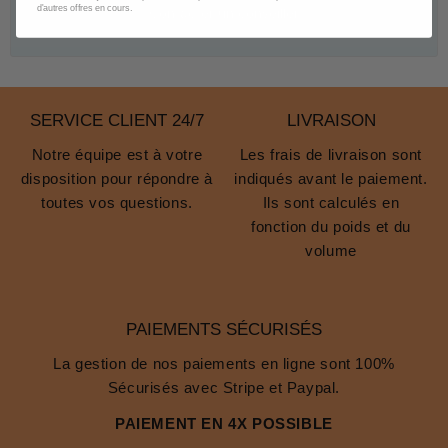
d'autres offres en cours.
Contacter un conseiller
SERVICE CLIENT 24/7
LIVRAISON
Notre équipe est à votre
Les frais de livraison sont
disposition pour répondre à
indiqués avant le paiement.
toutes vos questions.
Ils sont calculés en
fonction du poids et du
volume
PAIEMENTS SÉCURISÉS
La gestion de nos paiements en ligne sont 100%
Sécurisés avec Stripe et Paypal.
PAIEMENT EN 4X POSSIBLE