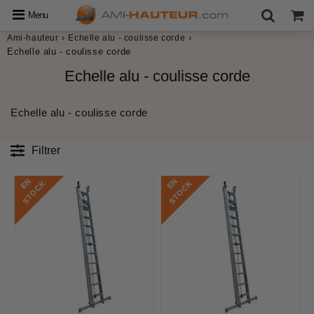
Menu
›
›
Ami-hauteur
Echelle alu - coulisse corde
Echelle alu - coulisse corde
Echelle alu - coulisse corde
Echelle alu - coulisse corde
Filtrer
E
N
S
T
O
C
E
N
S
T
O
C
K
K