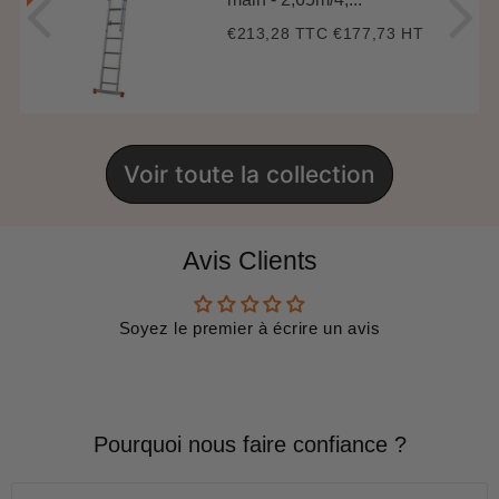
€213,28 TTC
€177,73 HT
Prix
€213,28
régulier
Voir toute la collection
Avis Clients
Soyez le premier à écrire un avis
Pourquoi nous faire confiance ?