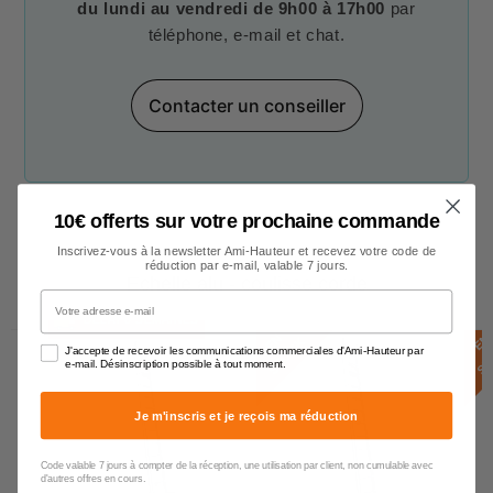
du lundi au vendredi de 9h00 à 17h00
par
téléphone, e-mail et chat.
Contacter un conseiller
10€ offerts sur votre prochaine commande
Inscrivez-vous à la newsletter Ami-Hauteur et recevez votre code de
réduction par e-mail, valable 7 jours.
Echelle alu - coulisse corde
Votre adresse e-mail
DÉLAI 6 SEMAINES
E
N
S
T
O
C
E
N
S
T
O
C
K
J'accepte de recevoir les communications commerciales d'Ami-Hauteur par
e-mail. Désinscription possible à tout moment.
Je m'inscris et je reçois ma réduction
Code valable 7 jours à compter de la réception, une utilisation par client, non cumulable avec
d'autres offres en cours.