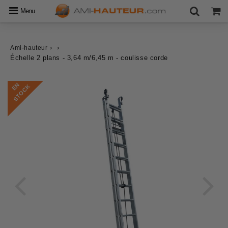
Menu
›
›
Ami-hauteur
Échelle 2 plans - 3,64 m/6,45 m - coulisse corde
E
N
S
T
O
C
K