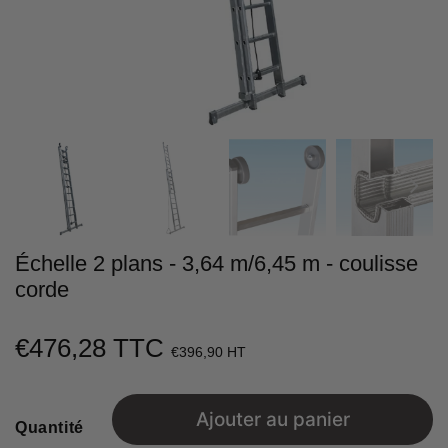
Échelle 2 plans - 3,64 m/6,45 m - coulisse
corde
€476,28 TTC
€476,28
€396,90 HT
Unit
price
Ajouter au panier
Quantité