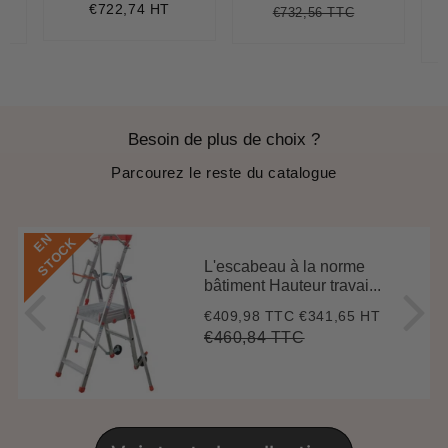
régulier
€722,74 HT
€732,56 TTC
3,87
it
Prix
€732,56
Unit
ce
régulier
price
Besoin de plus de choix ?
Parcourez le reste du catalogue
E
N
S
T
O
C
K
L'escabeau à la norme
bâtiment Hauteur travai...
€409,98 TTC
€341,65 HT
Prix
€409,98
réduit
€460,84 TTC
Prix
€460,84
Unit
régulier
price