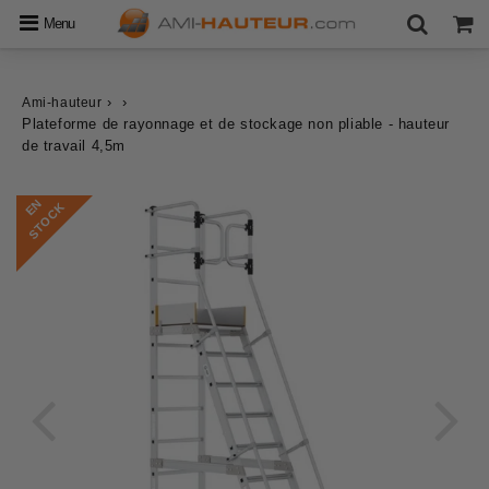
Menu
›
›
Ami-hauteur
Plateforme de rayonnage et de stockage non pliable - hauteur
de travail 4,5m
E
N
S
T
O
C
K