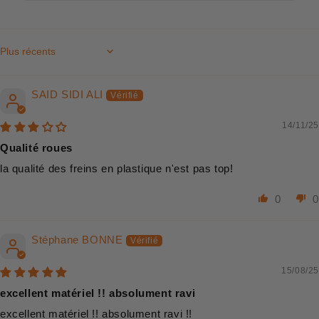
Sort by
SAID SIDI ALI
14/11/25
Qualité roues
la qualité des freins en plastique n'est pas top!
0
0
Stéphane BONNE
15/08/25
excellent matériel !! absolument ravi
excellent matériel !! absolument ravi !!