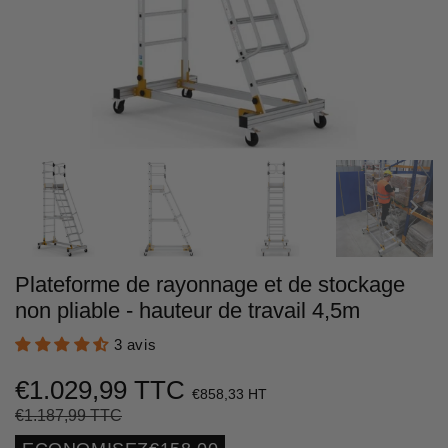
Plateforme de rayonnage et de stockage
non pliable - hauteur de travail 4,5m
3 avis
€1.029,99 TTC
€858,33 HT
€1.187,99 TTC
Prix
€1.187,99
Prix
€1.029,99
régulier
réduit
Unit