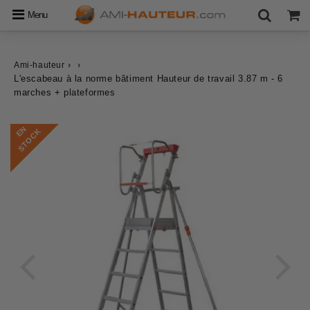
Menu
›
›
Ami-hauteur
L'escabeau à la norme bâtiment Hauteur de travail 3.87 m - 6
marches + plateformes
E
N
S
T
O
C
K