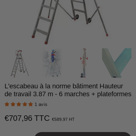
L'escabeau à la norme bâtiment Hauteur
de travail 3.87 m - 6 marches + plateformes
1 avis
€707,96 TTC
€707,96
€589,97 HT
Unit
price