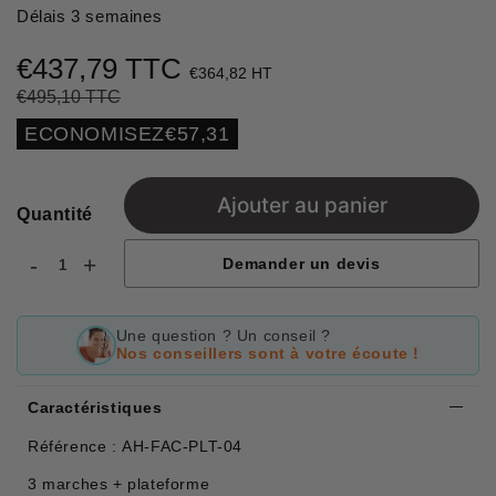
Délais 3 semaines
€437,79 TTC
€364,82 HT
€495,10 TTC
Prix
€495,10
Prix
€437,79
régulier
réduit
Unit
ECONOMISEZ
€57,31
price
Ajouter au panier
Quantité
-
+
Demander un devis
Une question ? Un conseil ?
Nos conseillers sont à votre écoute !
Caractéristiques
Référence : AH-FAC-PLT-04
3 marches + plateforme