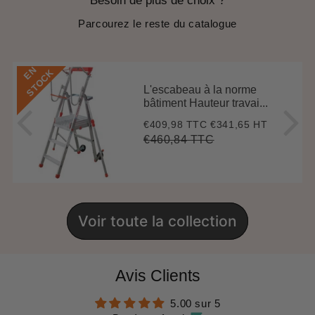
Besoin de plus de choix ?
Parcourez le reste du catalogue
E
N
S
T
O
C
K
L'escabeau à la norme
bâtiment Hauteur travai...
€409,98 TTC
€341,65 HT
Prix
€409,98
réduit
€460,84 TTC
Prix
€460,84
Unit
régulier
price
Voir toute la collection
Avis Clients
5.00 sur 5