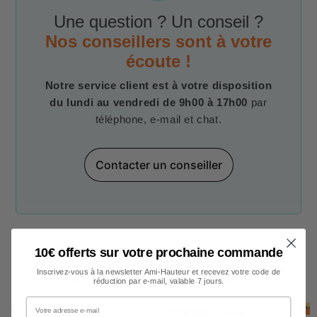
Une question ? Un conseil ?
Nos conseillers sont à votre
écoute !
Notre service client est à votre disposition
du lundi au vendredi de 9h00 à 17h00
par
téléphone, e-mail et chat.
Contacter un conseiller
10€ offerts sur votre prochaine commande
Inscrivez-vous à la newsletter Ami-Hauteur et recevez votre code de
Plateformes individuelles roulantes
réduction par e-mail, valable 7 jours.
Votre adresse e-mail
E
N
S
T
O
C
E
N
S
T
O
C