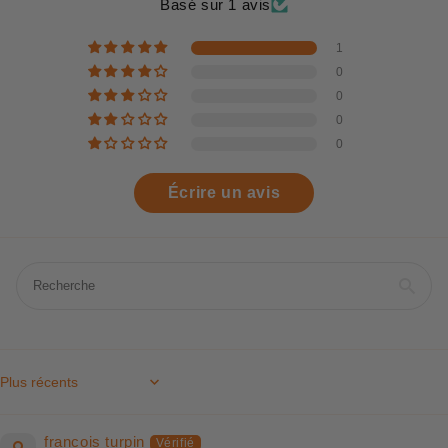
Basé sur 1 avis
1
0
0
0
0
Écrire un avis
Sort by
francois turpin