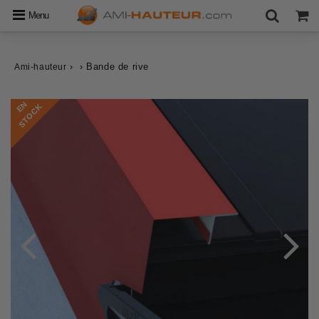
Menu
›
›
Bande de rive
Ami-hauteur
E
N
S
T
O
C
K