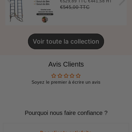
€529,89 TTC
€441,58 HT
Prix
€529,89
réduit
€545,00 TTC
Prix
€545,00
Unit
régulier
price
Voir toute la collection
Avis Clients
Soyez le premier à écrire un avis
Pourquoi nous faire confiance ?