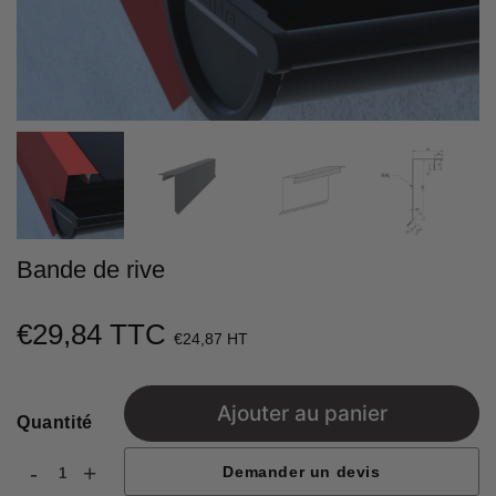
Bande de rive
€29,84 TTC
€29,84
€24,87 HT
Unit
price
Ajouter au panier
Quantité
-
+
Demander un devis