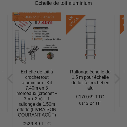
Echelle de toit aluminium
LIVRAISON DEUXIÈME
E
N
S
T
O
C
E
N
S
T
O
C
QUINZAINE D'AOÛT
K
de
Echelle de toit à
Rallonge échelle de
R
le
crochet tout
1,5 m pour échelle
2
en
aluminium - Kit
de toit à crochet en
t
7,40m en 3
alu
morceaux (crochet +
€170,69 TTC
156,93
Prix
€170,69
3m + 2m) + 1
régulier
€142,24 HT
rallonge de 1.50m
offerte (LIVRAISON
COURANT AOÛT)
€529,89 TTC
Prix
€529,89