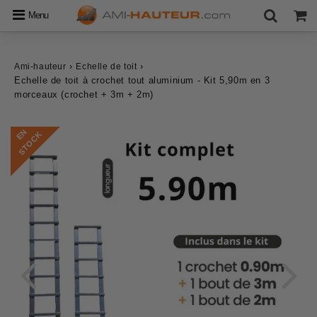
Menu
›
›
Ami-hauteur
Echelle de toit
Echelle de toit à crochet tout aluminium - Kit 5,90m en 3
morceaux (crochet + 3m + 2m)
E
N
S
T
O
C
K