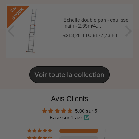
E
N
S
T
O
C
K
Échelle double pan - coulisse
main - 2,65m/4,...
€213,28 TTC
€177,73 HT
Prix
€213,28
régulier
Voir toute la collection
Avis Clients
5.00 sur 5
Basé sur 1 avis
1
0