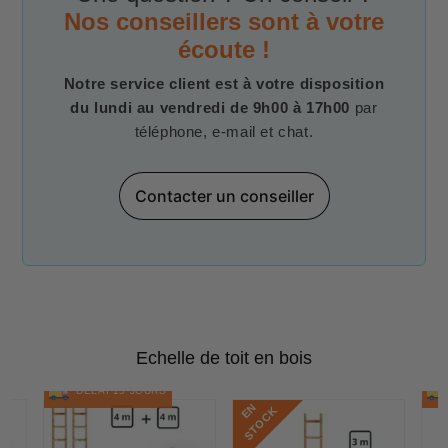
Nos conseillers sont à votre
écoute !
Notre service client est à votre disposition
du lundi au vendredi de 9h00 à 17h00
par
téléphone, e-mail et chat.
Contacter un conseiller
Echelle de toit en bois
DÉLAI 15 JOURS
E
N
S
T
O
C
K