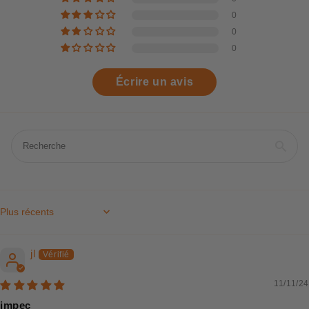
0
0
0
Écrire un avis
Sort by
jl
11/11/24
impec