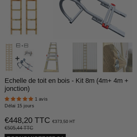
Echelle de toit en bois - Kit 8m (4m+ 4m +
jonction)
1 avis
Délai 15 jours
€448,20 TTC
€373,50 HT
€505,44 TTC
Prix
€505,44
Prix
€448,20
régulier
réduit
Unit