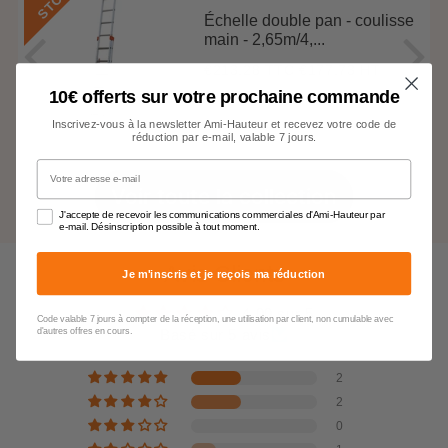
K
Échelle double pan - coulisse
main - 2,65m/4,...
€213,28 TTC
€177,73 HT
Prix
€213,28
régulier
10€ offerts sur votre prochaine commande
Inscrivez-vous à la newsletter Ami-Hauteur et recevez votre code de
réduction par e-mail, valable 7 jours.
Votre adresse e-mail
Voir toute la collection
J'accepte de recevoir les communications commerciales d'Ami-Hauteur par
e-mail. Désinscription possible à tout moment.
Avis Clients
Je m'inscris et je reçois ma réduction
4.00 sur 5
Code valable 7 jours à compter de la réception, une utilisation par client, non cumulable avec
d'autres offres en cours.
Basé sur 5 avis
2
2
0