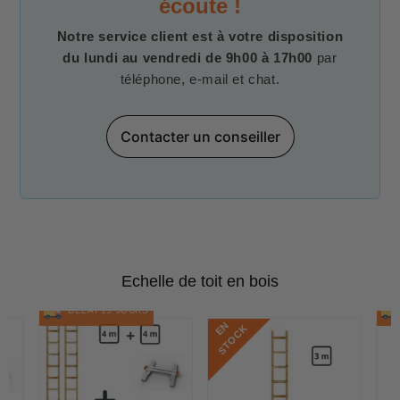
écoute !
Notre service client est à votre disposition
du lundi au vendredi de 9h00 à 17h00
par
téléphone, e-mail et chat.
Contacter un conseiller
Echelle de toit en bois
DÉLAI 15 JOURS
E
N
S
T
O
C
K