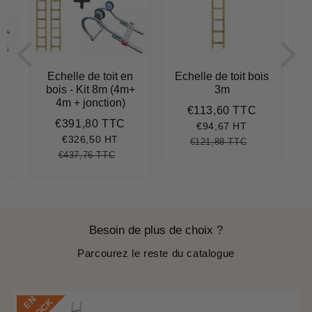
n
Echelle de toit en
Echelle de toit bois
E
+
bois - Kit 8m (4m+
3m
4m + jonction)
€113,60 TTC
Prix
€113,60
€391,80 TTC
réduit
348,60
Prix
€391,80
€94,67 HT
réduit
€326,50 HT
€121,88 TTC
Prix
€121,88
Unit
€437,76 TTC
régulier
price
5,90
it
Prix
€437,76
Unit
ce
régulier
price
Besoin de plus de choix ?
Parcourez le reste du catalogue
E
N
S
T
O
C