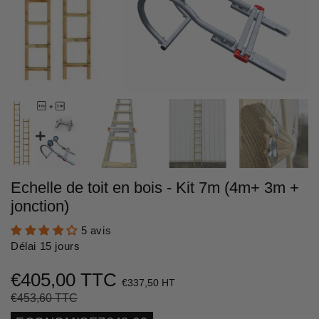
Echelle de toit en bois - Kit 7m (4m+ 3m +
jonction)
5 avis
Délai 15 jours
€405,00 TTC
€337,50 HT
€453,60 TTC
Prix
€453,60
Prix
€405,00
régulier
réduit
Unit