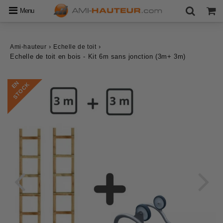
Menu
›
›
Ami-hauteur
Echelle de toit
Echelle de toit en bois - Kit 6m sans jonction (3m+ 3m)
E
N
S
T
O
C
K