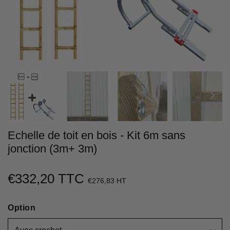
Echelle de toit en bois - Kit 6m sans
jonction (3m+ 3m)
€332,20 TTC
€332,20
€276,83 HT
Unit
price
Option