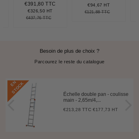
€391,80 TTC
réduit
348,60
Prix
€391,80
€94,67 HT
réduit
€326,50 HT
€121,88 TTC
Prix
€121,88
Unit
€437,76 TTC
régulier
price
5,90
it
Prix
€437,76
Unit
ce
régulier
price
Besoin de plus de choix ?
Parcourez le reste du catalogue
E
N
S
T
O
C
K
Échelle double pan - coulisse
main - 2,65m/4,...
€213,28 TTC
€177,73 HT
Prix
€213,28
régulier