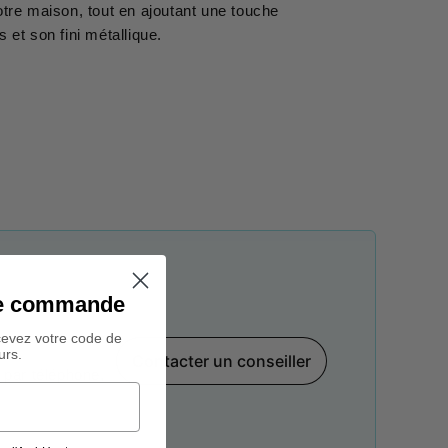
tre maison, tout en ajoutant une touche
 et son fini métallique.
ine commande
cevez votre code de
urs.
Contacter un conseiller
par téléphone,