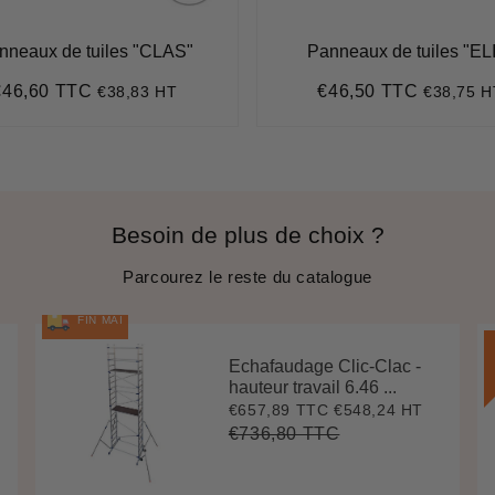
nneaux de tuiles "CLAS"
Panneaux de tuiles "EL
€46,60 TTC
€46,50 TTC
€38,83 HT
€38,75 H
rix
€46,60
Prix
€46,50
égulier
régulier
Besoin de plus de choix ?
Parcourez le reste du catalogue
FIN MAI
Echafaudage Clic-Clac -
hauteur travail 6.46 ...
€657,89 TTC
€548,24 HT
Prix
€657,89
réduit
€736,80 TTC
Prix
€736,80
Unit
régulier
price