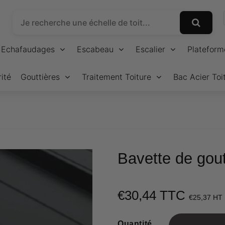
Echafaudages
Escabeau
Escalier
Plateform
ité
Gouttières
Traitement Toiture
Bac Acier Toi
Bavette de gout
€30,44 TTC
€25,37 HT
Quantité