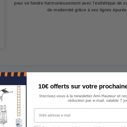
pour se fondre harmonieusement avec l'esthétique de vo
de modernité grâce à ses lignes épurées
10€ offerts sur votre procha
 Un conseil ?
rs sont à votre écoute !
Inscrivez-vous à la newsletter Ami-Hauteur et re
réduction par e-mail, valable 7 jo
est à votre disposition du lundi au vendredi de 9h00 à 17h00
Votre adresse e-mail