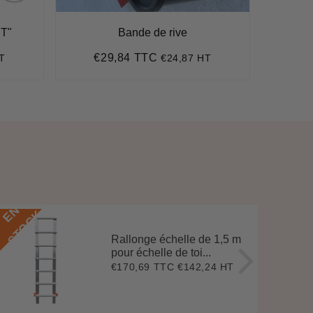
IT"
Bande de rive
€29,84 TTC
€
T
€24,87 HT
Prix
€29,84
Pr
régulier
ré
E
N
S
T
O
C
E
N
S
T
O
C
K
Rallonge échelle de 1,5 m
pour échelle de toi...
€170,69 TTC
€142,24 HT
Prix
€170,69
régulier