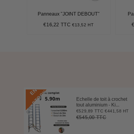
Panneaux "JOINT DEBOUT"
Pa
€16,22 TTC
 HT
€13,52 HT
Prix
€16,22
P
régulier
r
E
N
S
T
O
C
K
Echelle de toit à crochet
 3 m
tout aluminium - Ki...
.
€529,89 TTC
€441,58 HT
Prix
€529,89
7 HT
4
réduit
€545,00 TTC
Prix
€545,00
Unit
régulier
price