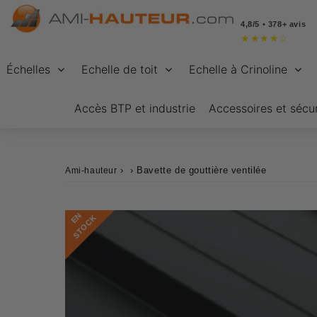
4,8/5 • 378+ avis
★
★
★
★
☆
Échelles
Echelle de toit
Echelle à Crinoline
Accès BTP et industrie
Accessoires et sécur
›
›
Bavette de gouttière ventilée
Ami-hauteur
E
N
S
T
O
C
K