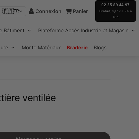
02 35 89 44 97
🇫🇷
Connexion
Panier
FR
Gratuit, 5j/7 de 9h à
18h
e Bâtiment
Plateforme Accès Industrie et Magasin
ture
Monte Matériaux
Braderie
Blogs
tière ventilée
€30,44
Unit
price