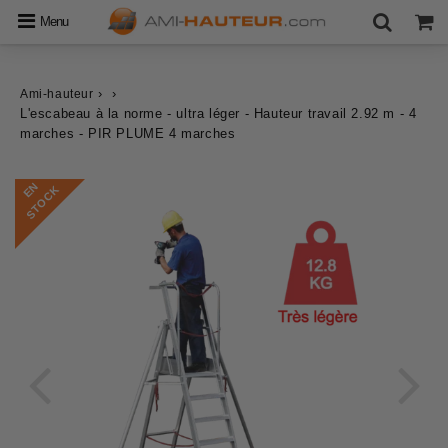
Menu
›
›
Ami-hauteur
L'escabeau à la norme - ultra léger - Hauteur travail 2.92 m - 4
marches - PIR PLUME 4 marches
E
N
S
T
O
C
K