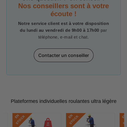
Nos conseillers sont à votre
écoute !
Notre service client est à votre disposition
du lundi au vendredi de 9h00 à 17h00
par
téléphone, e-mail et chat.
Contacter un conseiller
Plateformes individuelles roulantes ultra légère
E
N
S
T
O
C
E
N
S
T
O
C
E
N
S
T
O
C
K
K