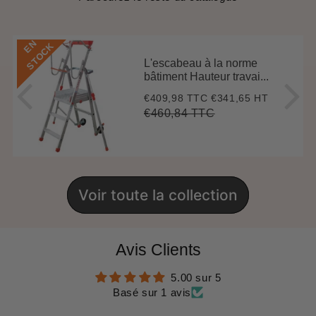
E
N
S
T
O
C
K
L'escabeau à la norme
bâtiment Hauteur travai...
€409,98 TTC
€341,65 HT
Prix
€409,98
réduit
€460,84 TTC
Prix
€460,84
Unit
régulier
price
Voir toute la collection
Avis Clients
5.00 sur 5
Basé sur 1 avis