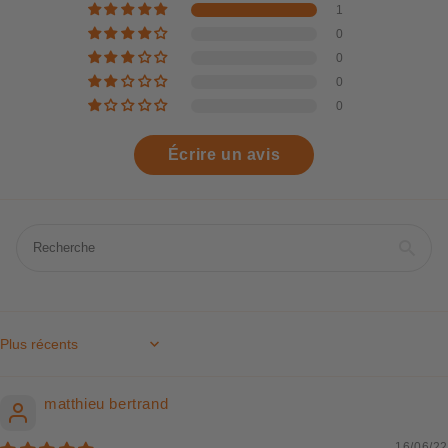
1
0
0
0
0
Écrire un avis
Sort by
matthieu bertrand
16/06/22