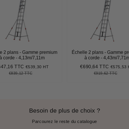
le 2 plans - Gamme premium
Échelle 2 plans - Gamme p
à corde - 4,13m/7,11m
à corde - 4,43m/7,71
647,16 TTC
€690,64 TTC
€539,30 HT
€575,53
ix
€647,16
Prix
€690,64
duit
réduit
€839,12 TTC
€919,62 TTC
Prix
€839,12
Unit
Prix
€919,
Unit
régulier
price
régulier
price
Besoin de plus de choix ?
Parcourez le reste du catalogue