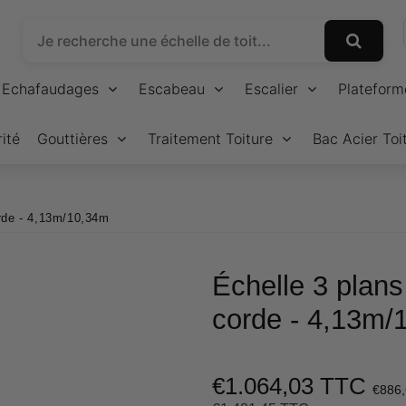
Echafaudages
Escabeau
Escalier
Plateform
ité
Gouttières
Traitement Toiture
Bac Acier Toi
rde - 4,13m/10,34m
Échelle 3 plan
corde - 4,13m/
€1.064,03 TTC
€886