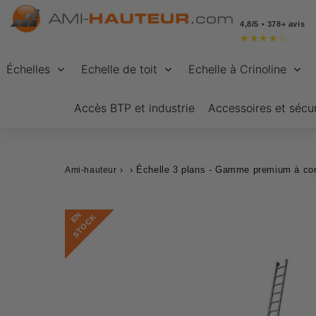
4,8/5 • 378+ avis
★
★
★
★
☆
Échelles
Echelle de toit
Echelle à Crinoline
Accès BTP et industrie
Accessoires et sécur
›
›
Échelle 3 plans - Gamme premium à co
Ami-hauteur
E
N
S
T
O
C
K