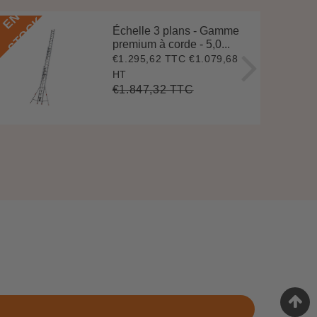
E
N
S
T
O
C
E
N
S
T
O
C
K
Échelle 3 plans - Gamme
premium à corde - 5,0...
€1.295,62 TTC
€1.079,68
Prix
€1.295,62
réduit
HT
€1.847,32 TTC
Prix
€1.847,32
Unit
régulier
price