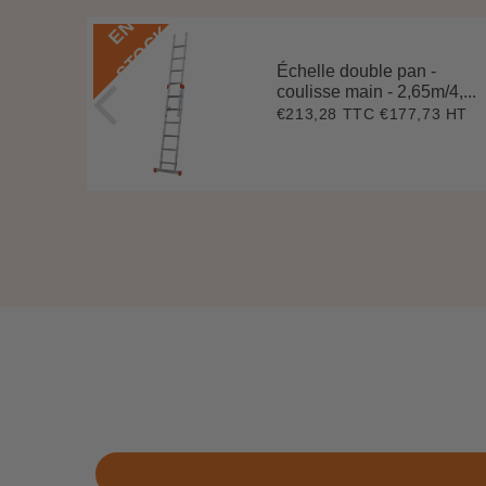
E
N
S
T
O
C
K
Échelle double pan -
coulisse main - 2,65m/4,...
5 HT
4
€213,28 TTC
€177,73 HT
Prix
€213,28
00
régulier