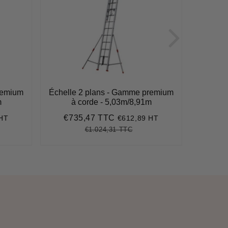
remium
Échelle 2 plans - Gamme premium
Échelle
m
à corde - 5,03m/8,91m
à
€735,47 TTC
€9
 HT
€612,89 HT
Prix
€735,47
Pri
réduit
rédu
€1.024,31 TTC
62
Prix
€1.024,31
Unit
régulier
price