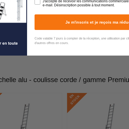
J'accepte de recevoir les communications commerciale
e-mail. Désinscription possible à tout moment.
rs sont à votre écoute !
est à votre disposition du lundi au vendredi de 9h00 à 17h00
Je m'inscris et je reçois ma rédu
Code valable 7 jours à compter de la réception, une utilisation par c
d'autres offres en cours.
helle alu - coulisse corde / gamme Prem
E
N
S
T
O
C
K