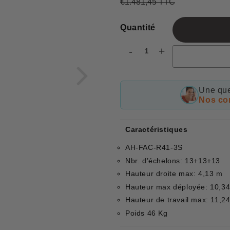
€1.481,45 TTC
Prix
€1.481,45
Prix
€1.064,03
régulier
réduit
Quantité
-
+
Une que
Nos con
Caractéristiques
AH-FAC-R41-3S
Nbr. d’échelons: 13+13+13
Hauteur droite max: 4,13 m
Hauteur max déployée: 10,3
Hauteur de travail max: 11,2
Poids 46 Kg