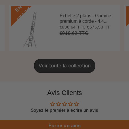
E
N
S
T
O
C
K
Échelle 2 plans - Gamme
premium à corde - 4,4...
€690,64 TTC
€575,53 HT
Prix
€690,64
réduit
€919,62 TTC
Prix
€919,62
Unit
régulier
price
Voir toute la collection
Avis Clients
Soyez le premier à écrire un avis
Écrire un avis