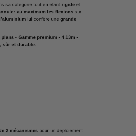
ans sa catégorie tout en étant
rigide
et
annuler au maximum les flexions
sur
d’aluminium
lui confère une
grande
3 plans - Gamme premium - 4,13m -
, sûr et durable
.
 de 2 mécanismes
pour un déploiement