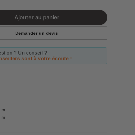
price
Ajouter au panier
Demander un devis
stion ? Un conseil ?
seillers sont à votre écoute !
4 m
4 m