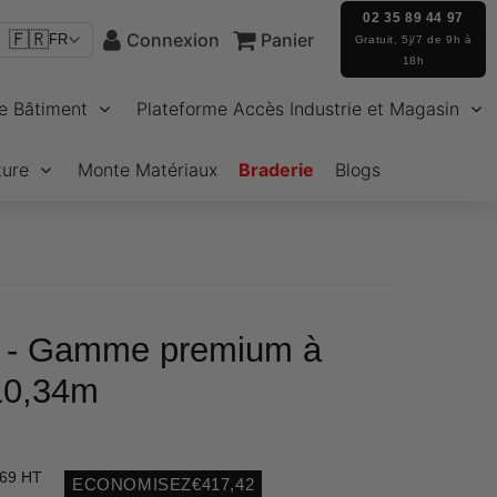
02 35 89 44 97
🇫🇷
Connexion
Panier
FR
Gratuit, 5j/7 de 9h à
18h
e Bâtiment
Plateforme Accès Industrie et Magasin
ture
Monte Matériaux
Braderie
Blogs
s - Gamme premium à
10,34m
,69 HT
ECONOMISEZ
€417,42
Unit