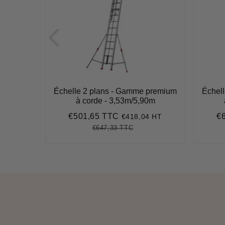
 premium
Échelle 2 plans - Gamme premium
Échel
64m
à corde - 3,53m/5,90m
€501,65 TTC
€
89 HT
€418,04 HT
3,07
Prix
€501,65
Pr
réduit
ré
€647,33 TTC
627,80
it
Prix
€647,33
Unit
ice
régulier
price