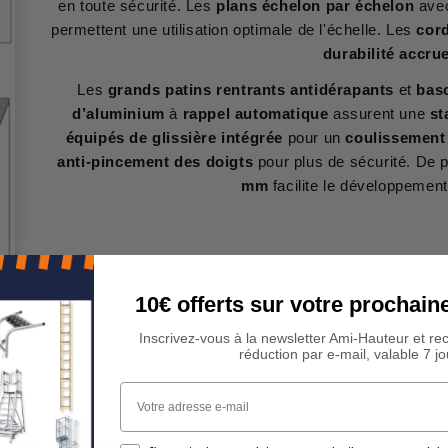
en toute sécurité. Les
plans échelon par échelon
ave
permettent une utilisation optimale de l'échelle. Les
cor
durabilité accru
Les
grands patins rentrants antidérapants
et
basc
d’aluminium
à
rappel automatique
assurent une
st
équipés de glissière intégrée
pour un
coulissement
anti-pincement des doigts
pour plus de sécurité. De p
mm
facilite le développement 
10€ offerts sur votre procha
Inscrivez-vous à la newsletter Ami-Hauteur et re
réduction par e-mail, valable 7 jo
Votre adresse e-mail
 Un conseil ?