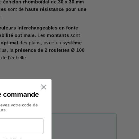
c
échelon rhomboïdal de 30 x 30 mm
des
sont de
haute résistance pour une
e
.
uleurs interchangeables en fonte
abilité optimale
. Les
montants
sont
 optimal
des plans, avec un
système
lus, la
présence de 2 roulettes Ø 100
de l'échelle.
ine commande
cevez votre code de
urs.