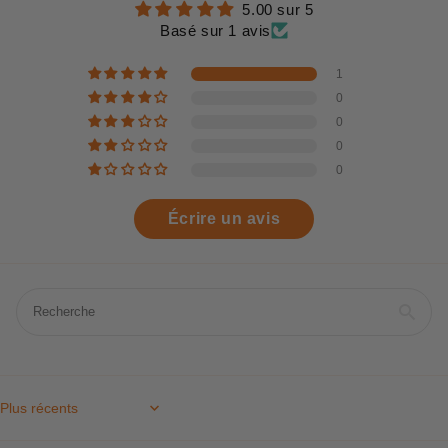
5.00 sur 5
Basé sur 1 avis
1
0
0
0
0
Écrire un avis
Sort by