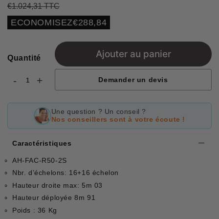
€1.024,31 TTC
Prix
€1.024,31
Prix
€735,47
régulier
réduit
Unit
ECONOMISEZ
€288,84
price
Ajouter au panier
Quantité
-
+
Demander un devis
Une question ? Un conseil ?
Nos conseillers sont à votre écoute !
Caractéristiques
AH-FAC-R50-2S
Nbr. d’échelons: 16+16 échelon
Hauteur droite max: 5m 03
Hauteur déployée 8m 91
Poids : 36 Kg