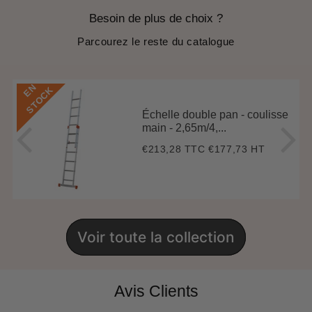
Besoin de plus de choix ?
Parcourez le reste du catalogue
E
N
S
T
O
C
K
Échelle double pan - coulisse
main - 2,65m/4,...
€213,28 TTC
€177,73 HT
Prix
€213,28
régulier
Voir toute la collection
Avis Clients