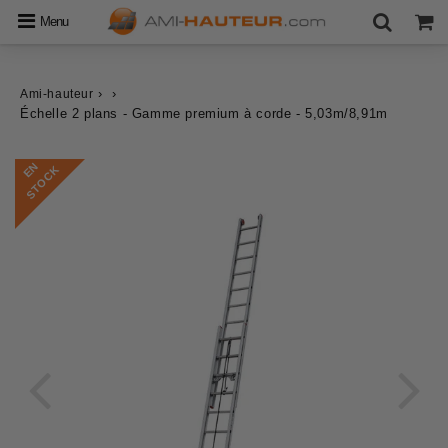
Menu
›
›
Ami-hauteur
Échelle 2 plans - Gamme premium à corde - 5,03m/8,91m
E
N
S
T
O
C
K