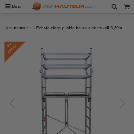
Menu
›
›
Echafaudage pliable hauteur de travail 3,80m
Ami-hauteur
E
N
S
T
O
C
K