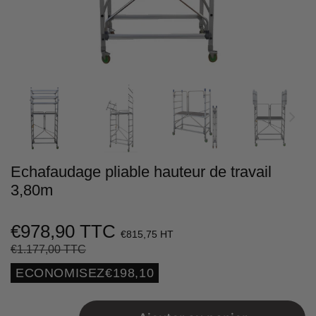
Echafaudage pliable hauteur de travail
3,80m
€978,90 TTC
€815,75 HT
€1.177,00 TTC
Prix
€1.177,00
Prix
€978,90
régulier
réduit
Unit
ECONOMISEZ
€198,10
price