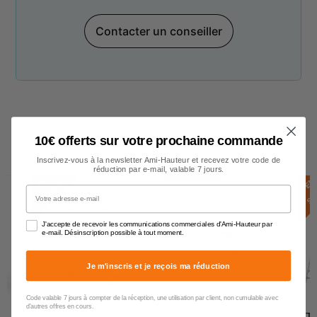
Contacter un conseiller
10€ offerts sur votre prochaine commande
Echelle échafaudage
Inscrivez-vous à la newsletter Ami-Hauteur et recevez votre code de
réduction par e-mail, valable 7 jours.
FIN MAI
E
N
S
T
O
C
E
N
S
T
O
C
K
Votre adresse e-mail
J'accepte de recevoir les communications commerciales d'Ami-Hauteur par
e-mail. Désinscription possible à tout moment.
Je m'inscris et je reçois ma réduction
Code valable 7 jours à compter de la réception, une utilisation par client, non cumulable avec
d'autres offres en cours.