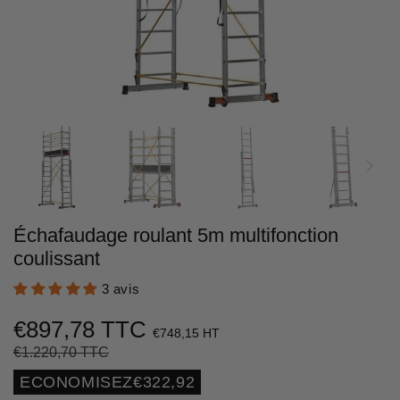
Échafaudage roulant 5m multifonction
coulissant
3 avis
€897,78 TTC
€748,15 HT
€1.220,70 TTC
Prix
€1.220,70
Prix
€897,78
régulier
réduit
Unit
ECONOMISEZ
€322,92
price