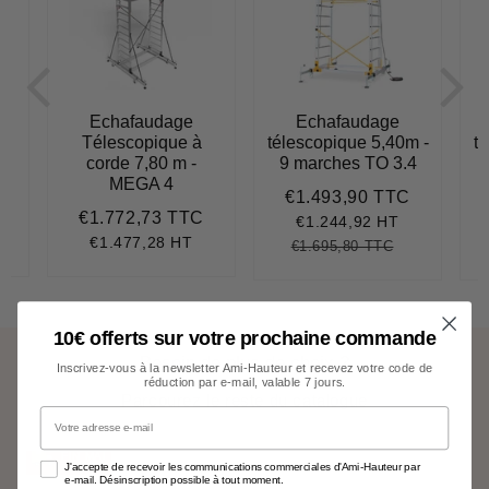
Echafaudage
Echafaudage
Télescopique à
télescopique 5,40m -
t
corde 7,80 m -
9 marches TO 3.4
1
MEGA 4
€1.493,90 TTC
Prix
€1.493,9
€1.772,73 TTC
réduit
€1.497,38
Prix
€1.772,73
€1.244,92 HT
régulier
€1.477,28 HT
€1.695,80 TTC
Prix
€1.695,80
Unit
régulier
price
10€ offerts sur votre prochaine commande
Besoin de plus de choix ?
Inscrivez-vous à la newsletter Ami-Hauteur et recevez votre code de
réduction par e-mail, valable 7 jours.
Parcourez le reste du catalogue
Votre adresse e-mail
FIN MAI
J'accepte de recevoir les communications commerciales d'Ami-Hauteur par
e-mail. Désinscription possible à tout moment.