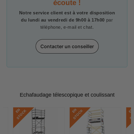
écoute !
Notre service client est à votre disposition
du lundi au vendredi de 9h00 à 17h00
par
téléphone, e-mail et chat.
Contacter un conseiller
Echafaudage télescopique et coulissant
E
N
S
T
O
C
E
N
S
T
O
C
E
N
S
T
O
C
K
K