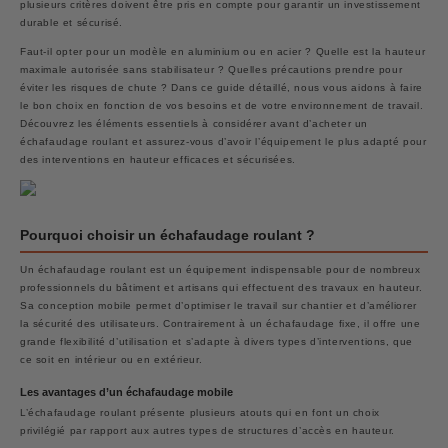
plusieurs critères doivent être pris en compte pour garantir un investissement
durable et sécurisé.
Faut-il opter pour un modèle en aluminium ou en acier ? Quelle est la hauteur
maximale autorisée sans stabilisateur ? Quelles précautions prendre pour
éviter les risques de chute ? Dans ce guide détaillé, nous vous aidons à faire
le bon choix en fonction de vos besoins et de votre environnement de travail.
Découvrez les éléments essentiels à considérer avant d’acheter un
échafaudage roulant et assurez-vous d’avoir l’équipement le plus adapté pour
des interventions en hauteur efficaces et sécurisées.
Pourquoi choisir un échafaudage roulant ?
Un échafaudage roulant est un équipement indispensable pour de nombreux
professionnels du bâtiment et artisans qui effectuent des travaux en hauteur.
Sa conception mobile permet d’optimiser le travail sur chantier et d’améliorer
la sécurité des utilisateurs. Contrairement à un échafaudage fixe, il offre une
grande flexibilité d’utilisation et s’adapte à divers types d’interventions, que
ce soit en intérieur ou en extérieur.
Les avantages d’un échafaudage mobile
L’échafaudage roulant présente plusieurs atouts qui en font un choix
privilégié par rapport aux autres types de structures d’accès en hauteur.