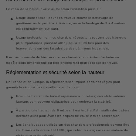
Le choix de la hauteur varie aussi selon l’utilisation prévue :
Usage domestique
: pour des travaux comme le nettoyage de
gouttières ou la peinture intérieure, un échafaudage de
3 à 4 mètres
est généralement suffisant.
Usage professionnel
: les chantiers nécessitent souvent des hauteurs
plus importantes, pouvant aller jusqu’à
12 mètres
pour des
interventions sur des façades ou des bâtiments industriels.
Il est recommandé de bien évaluer ses besoins pour éviter d’acheter un
modèle sous-dimensionné ou trop encombrant pour l’espace de travail.
Réglementation et sécurité selon la hauteur
En France et en Europe, la réglementation impose certaines règles pour
garantir la sécurité des travailleurs en hauteur.
Pour une hauteur de travail
supérieure à 6 mètres
, des stabilisateurs
latéraux sont souvent obligatoires pour renforcer la stabilité.
À partir d’une
hauteur de 8 mètres
, il est impératif d’installer des paliers
intermédiaires pour éviter les risques de chute lors de l’ascension.
Les échafaudages utilisés sur des chantiers professionnels doivent être
conformes à la
norme EN 1004
, qui définit les exigences en matière de
résistance et de sécurité.