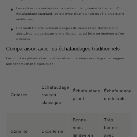
Les extensions modulaires permettent d’augmenter la hauteur d’un
échafaudage standard, ce qui évite d’acheter un modèle plus grand
inutilement.
Ces modèles sont souvent équipés de roues et de stabilisateurs
ajustables, garantissant une utilisation aussi bien en intérieur qu’en
extérieur.
Comparaison avec les échafaudages traditionnels
Les modèles pliants et modulables offrent plusieurs avantages par rapport
aux échafaudages classiques :
Échafaudage
Échafaudage
Échafaudage
Critères
roulant
pliant
modulable
classique
Bonne
Très
mais
bonne
Stabilité
Excellente
limitée en
avec