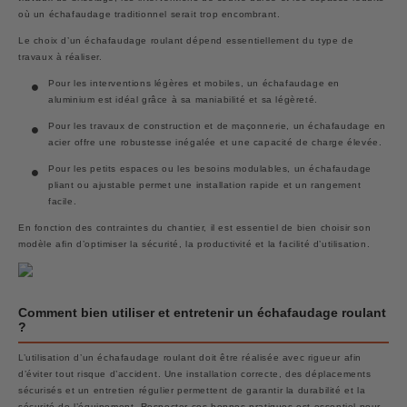
où un échafaudage traditionnel serait trop encombrant.
Le choix d’un échafaudage roulant dépend essentiellement du type de
travaux à réaliser.
Pour les interventions légères et mobiles, un échafaudage en
aluminium est idéal grâce à sa maniabilité et sa légèreté.
Pour les travaux de construction et de maçonnerie, un échafaudage en
acier offre une robustesse inégalée et une capacité de charge élevée.
Pour les petits espaces ou les besoins modulables, un échafaudage
pliant ou ajustable permet une installation rapide et un rangement
facile.
En fonction des contraintes du chantier, il est essentiel de bien choisir son
modèle afin d’optimiser la sécurité, la productivité et la facilité d’utilisation.
Comment bien utiliser et entretenir un échafaudage roulant
?
L’utilisation d’un échafaudage roulant doit être réalisée avec rigueur afin
d’éviter tout risque d’accident. Une installation correcte, des déplacements
sécurisés et un entretien régulier permettent de garantir la durabilité et la
sécurité de l’équipement. Respecter ces bonnes pratiques est essentiel pour