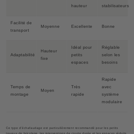
hauteur
stabilisateurs
Facilité de
Moyenne
Excellente
Bonne
transport
Idéal pour
Réglable
Hauteur
Adaptabilité
petits
selon les
fixe
espaces
besoins
Rapide
Temps de
Très
avec
Moyen
montage
rapide
système
modulaire
Ce type d’échafaudage est particulièrement recommandé pour les petits
travaux de bricolage, les interventions de courte durée et les espaces réduits