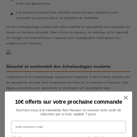
éviter les glissements.
Les fixations doivent être vérifiées avant chaque utilisation pour
s’assurer qu’aucune pièce ne présente de faiblesse.
Un bon échafaudage roulant doit allier stabilité et maniabilité pour garantir un
travail en hauteur sécurisé. Bien choisir la hauteur, le matériau et la capacité
de charge est essentiel pour s’assurer que l’équipement correspond aux
exigences du chantier.
Sécurité et conformité des échafaudages roulants
L’utilisation d’un échafaudage roulant doit répondre à des normes strictes afin
de garantir la sécurité des travailleurs et éviter les accidents en hauteur. Ces
règles encadrent non seulement la fabrication et l’installation des
échafaudages, mais aussi leur utilisation quotidienne sur les chantiers.
Respecter ces exigences permet d’éviter les risques de chute, de
10€ offerts sur votre prochaine commande
renversement ou de surcharge.
Inscrivez-vous à la newsletter Ami-Hauteur et recevez votre code de
réduction par e-mail, valable 7 jours.
Les normes en vigueur à respecter
Avant d’acheter ou d’utiliser un échafaudage roulant, il est essentiel de
Votre adresse e-mail
connaître la réglementation en vigueur, qui définit les critères de conception,
d’installation et d’utilisation.