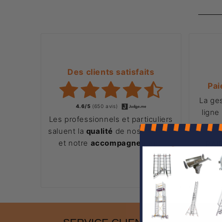
Des clients satisfaits
Pai
La ge
4.6/5
(650 avis)
ligne
Les professionnels et particuliers
saluent la
qualité
de nos produits
et notre
accompagnement
.
PAI