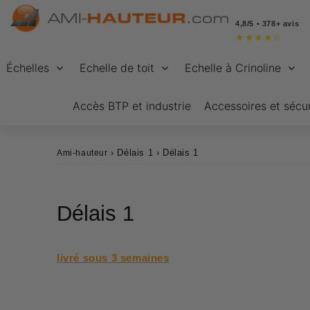
4,8/5 • 378+ avis
★
★
★
★
☆
Échelles
Echelle de toit
Echelle à Crinoline
Accès BTP et industrie
Accessoires et sécur
›
Délais 1
›
Délais 1
Ami-hauteur
Délais 1
livré sous 3 semaines