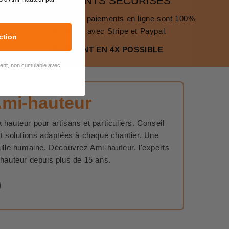
PAIEMENTS SÉCURISÉS
La gestion de nos paiements en ligne sont 100%
Sécurisés avec Stripe et Paypal.
ction
PAIEMENT EN 4X POSSIBLE
lient, non cumulable avec
Ami-hauteur
 hauteur pour artisans et particuliers. Conseil
et solutions adaptées à chaque chantier. Une
aille humaine. Découvrez Ami-hauteur, l'experts
 hauteur depuis plus de 15 ans.