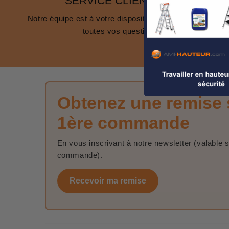
SERVICE CLIENT 24/7
Notre équipe est à votre disposition pour répondre à
toutes vos questions.
Obtenez une remise 
1ère commande
En vous inscrivant à notre newsletter (valable 
commande).
Recevoir ma remise