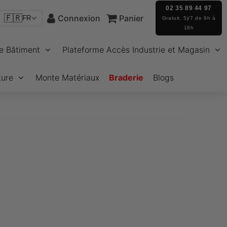
02 35 89 44 97
🇫🇷
Connexion
Panier
FR
Gratuit, 5j/7 de 9h à
18h
e Bâtiment
Plateforme Accès Industrie et Magasin
ture
Monte Matériaux
Braderie
Blogs