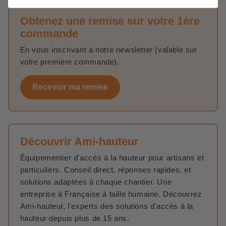
Obtenez une remise sur votre 1ère
commande
En vous inscrivant à notre newsletter (valable sur
votre première commande).
Recevoir ma remise
Découvrir Ami-hauteur
Équipementier d'accès à la hauteur pour artisans et
particuliers. Conseil direct, réponses rapides, et
solutions adaptées à chaque chantier. Une
entreprise à Française à taille humaine. Découvrez
Ami-hauteur, l'experts des solutions d'accès à la
hauteur depuis plus de 15 ans.