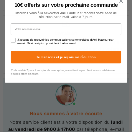
10€ offerts sur votre prochaine commande
Inscrivez-vous à la newsletter Ami-Hauteur et recevez votre code de
réduction par e-mail, valable 7 jours.
Votre adresse e-mail
Livraison
J'accepte de recevoir les communications commerciales d'Ami-Hauteur par
Les frais de livraison sont indiqués avant le paiement.
e-mail. Désinscription possible à tout moment.
Ils sont calculés en fonction du
poids
et du
volume
.
Je m'inscris et je reçois ma réduction
RETOURS GRATUITS PENDANT 14J
Code valable 7 jours à compter de la réception, une utilisation par client, non cumulable avec
d'autres offres en cours.
Nous sommes à votre écoute
Notre service client est à votre disposition du
lundi
au vendredi de 9h00 à 17h00
par téléphone, e-mail