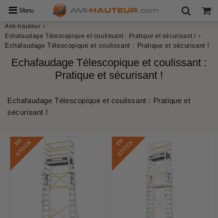
Menu
›
Ami-hauteur
›
Echafaudage Télescopique et coulissant : Pratique et sécurisant !
Echafaudage Télescopique et coulissant : Pratique et sécurisant !
Echafaudage Télescopique et coulissant :
Pratique et sécurisant !
Echafaudage Télescopique et coulissant : Pratique et
sécurisant !
E
N
S
T
O
C
E
N
S
T
O
C
K
K