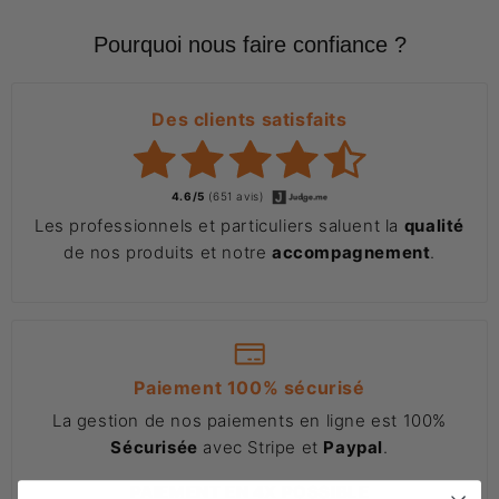
Pourquoi nous faire confiance ?
Des clients satisfaits
4.6/5
(651 avis)
Les professionnels et particuliers saluent la
qualité
de nos produits et notre
accompagnement
.
Paiement 100% sécurisé
La gestion de nos paiements en ligne est 100%
Sécurisée
avec Stripe et
Paypal
.
PAIEMENT EN 4X POSSIBLE