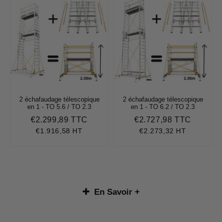
2 échafaudage télescopique
2 échafaudage télescopique
en 1 - TO 5.6 / TO 2.3
en 1 - TO 6.2 / TO 2.3
€2.299,89 TTC
€2.727,98 TTC
Prix
€2.299,89
Prix
€2.727,
régulier
régulier
€1.916,58 HT
€2.273,32 HT
En Savoir +