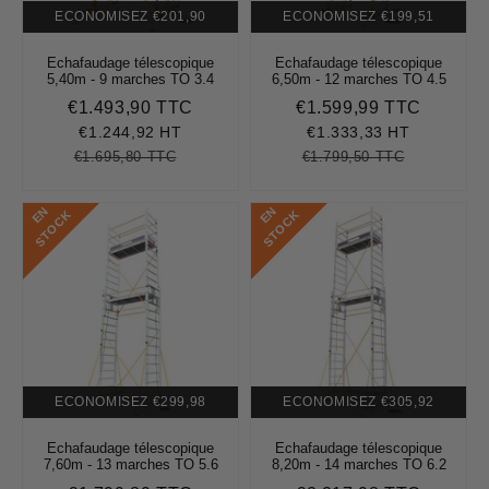
ECONOMISEZ
€201,90
ECONOMISEZ
€199,51
Echafaudage télescopique
Echafaudage télescopique
5,40m - 9 marches TO 3.4
6,50m - 12 marches TO 4.5
€1.493,90 TTC
€1.599,99 TTC
Prix
€1.493,90
Prix
€1.599,
réduit
réduit
€1.244,92 HT
€1.333,33 HT
€1.695,80 TTC
€1.799,50 TTC
Prix
€1.695,80
Unit
Prix
€1.799,50
Unit
régulier
price
régulier
price
E
N
S
T
O
C
E
N
S
T
O
C
K
K
ECONOMISEZ
€299,98
ECONOMISEZ
€305,92
Echafaudage télescopique
Echafaudage télescopique
7,60m - 13 marches TO 5.6
8,20m - 14 marches TO 6.2