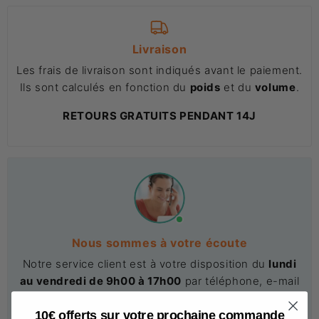
Livraison
Les frais de livraison sont indiqués avant le paiement.
Ils sont calculés en fonction du
poids
et du
volume
.
RETOURS GRATUITS PENDANT 14J
Nous sommes à votre écoute
Notre service client est à votre disposition du
lundi
au vendredi de 9h00 à 17h00
par téléphone, e-mail
et chat.
10€ offerts sur votre prochaine commande