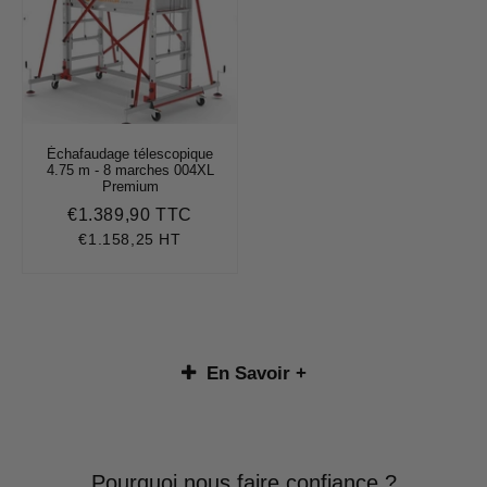
Échafaudage télescopique
4.75 m - 8 marches 004XL
Premium
€1.389,90 TTC
Prix
€1.389,90
régulier
€1.158,25 HT
En Savoir +
Pourquoi nous faire confiance ?