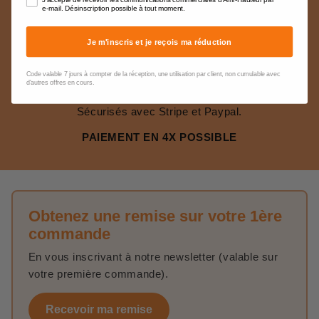
J'accepte de recevoir les communications commerciales d'Ami-Hauteur par
e-mail. Désinscription possible à tout moment.
volume
Je m'inscris et je reçois ma réduction
PAIEMENTS SÉCURISÉS
Code valable 7 jours à compter de la réception, une utilisation par client, non cumulable avec
d'autres offres en cours.
La gestion de nos paiements en ligne sont 100%
Sécurisés avec Stripe et Paypal.
PAIEMENT EN 4X POSSIBLE
Obtenez une remise sur votre 1ère
commande
En vous inscrivant à notre newsletter (valable sur
votre première commande).
Recevoir ma remise