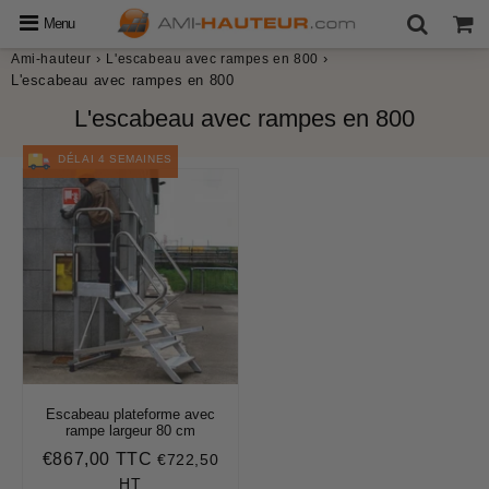
Menu
›
›
Ami-hauteur
L'escabeau avec rampes en 800
L'escabeau avec rampes en 800
L'escabeau avec rampes en 800
DÉLAI 4 SEMAINES
Escabeau plateforme avec
rampe largeur 80 cm
€867,00 TTC
€722,50
Prix
€867,00
régulier
HT