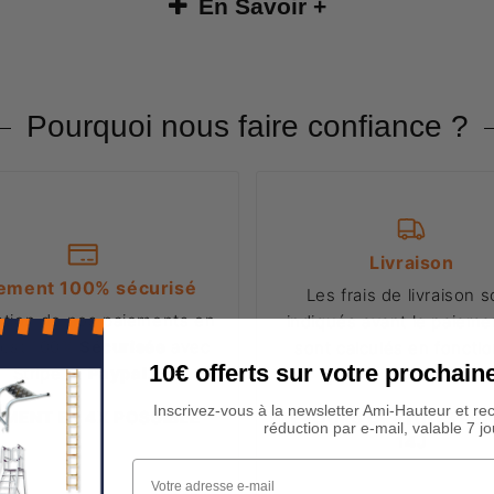
En Savoir +
Pourquoi nous faire confiance ?
Livraison
ement 100% sécurisé
Les frais de livraison s
stion de nos paiements en
indiqués avant le paiemen
 est 100%
Sécurisée
avec
sont calculés en foncti
10€ offerts sur votre procha
Stripe et
Paypal
.
poids
et du
volume
Inscrivez-vous à la newsletter Ami-Hauteur et re
EMENT EN 4X POSSIBLE
RETOURS GRATUITS PE
réduction par e-mail, valable 7 jo
14J
Votre adresse e-mail