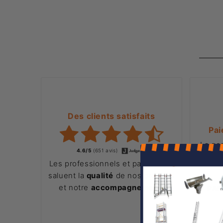
Des clients satisfaits
Pai
La ge
4.6/5
(651 avis)
ligne
Les professionnels et particuliers
saluent la
qualité
de nos produits
et notre
accompagnement
.
PAI