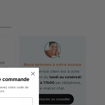
ont
Nous sommes à votre écoute
t. Ils
Notre service client est à votre
on du
disposition du
lundi au vendredi
ine commande
.
de 9h00 à 17h00
par téléphone,
cevez votre code de
e-mail et chat.
NDANT
urs.
Contacter un conseiller