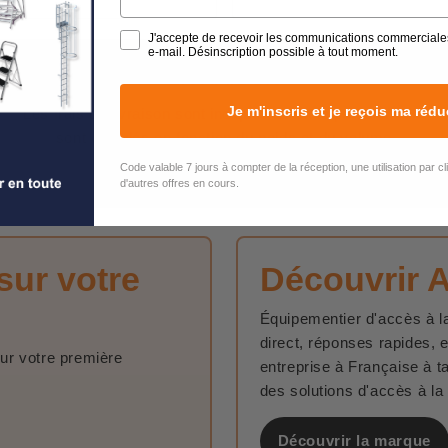
J'accepte de recevoir les communications commerciale
e-mail. Désinscription possible à tout moment.
LIVRAISON
Je m'inscris et je reçois ma rédu
Les frais de livraison sont indiqués avant le paiement. Ils
sont calculés en fonction du poids et du volume
Code valable 7 jours à compter de la réception, une utilisation par c
d'autres offres en cours.
sur votre
Découvrir 
Équipementier d'accès à la
direct, réponses rapides, 
sur votre première
entreprise à Française à t
des solutions d'accès à la
Découvrir la marque