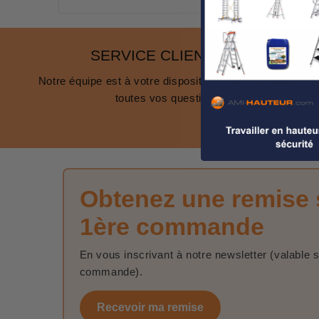
SERVICE CLIENT 24/7
Notre équipe est à votre disposition pour répondre à
toutes vos questions.
Obtenez une remise 
1ère commande
En vous inscrivant à notre newsletter (valable 
commande).
Recevoir ma remise