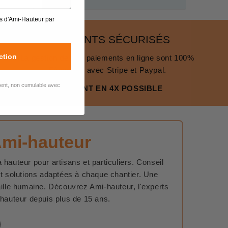
s d'Ami-Hauteur par
PAIEMENTS SÉCURISÉS
ction
La gestion de nos paiements en ligne sont 100%
Sécurisés avec Stripe et Paypal.
lient, non cumulable avec
PAIEMENT EN 4X POSSIBLE
Ami-hauteur
 hauteur pour artisans et particuliers. Conseil
et solutions adaptées à chaque chantier. Une
aille humaine. Découvrez Ami-hauteur, l'experts
 hauteur depuis plus de 15 ans.