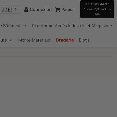
02 35 89 44 97
🇫🇷
Connexion
Panier
FR
Gratuit, 5j/7 de 9h à
18h
e Bâtiment
Plateforme Accès Industrie et Magasin
ture
Monte Matériaux
Braderie
Blogs