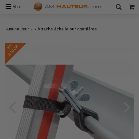
Menu
›
›
Attache échelle sur gouttières
Ami-hauteur
E
N
S
T
O
C
K