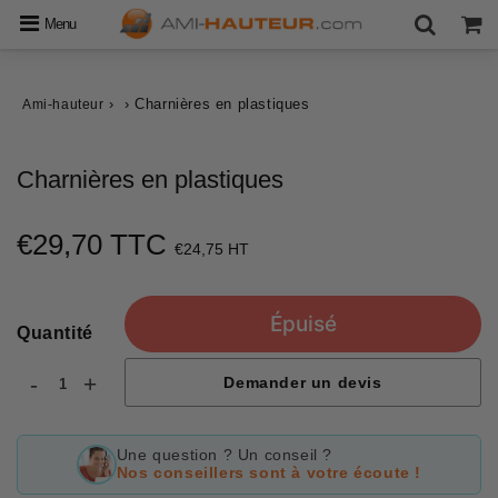
Menu
›
›
Charnières en plastiques
Ami-hauteur
Charnières en plastiques
€29,70 TTC
€29,70
€24,75 HT
Unit
price
Épuisé
Quantité
-
+
Demander un devis
Une question ? Un conseil ?
Nos conseillers sont à votre écoute !