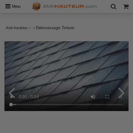
Menu
›
›
Démoussage Toiture
Ami-hauteur