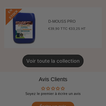
E
N
S
T
O
C
K
D-MOUSS PRO
€39,90 TTC
€33,25 HT
Prix
€39,90
régulier
Voir toute la collection
Avis Clients
Soyez le premier à écrire un avis