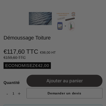
Démoussage Toiture
€117,60 TTC
€98,00 HT
€159,60 TTC
Prix
€159,60
Prix
€117,60
régulier
réduit
Unit
ECONOMISEZ
€42,00
price
Ajouter au panier
Quantité
-
+
Demander un devis