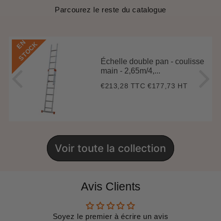
Parcourez le reste du catalogue
E
N
S
T
O
C
K
Échelle double pan - coulisse
main - 2,65m/4,...
€213,28 TTC
€177,73 HT
Prix
€213,28
régulier
Voir toute la collection
Avis Clients
Soyez le premier à écrire un avis