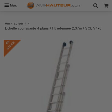
Menu
›
›
Ami-hauteur
Echelle coulissante 4 plans / Ht refermée 2,37m / SOL V4x8
E
N
S
T
O
C
K