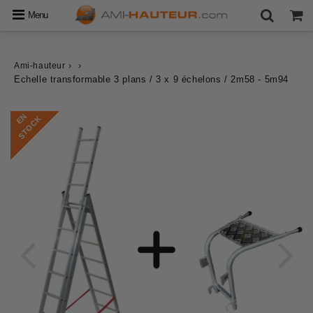
Menu
›
›
Ami-hauteur
Echelle transformable 3 plans / 3 x 9 échelons / 2m58 - 5m94
E
N
S
T
O
C
K