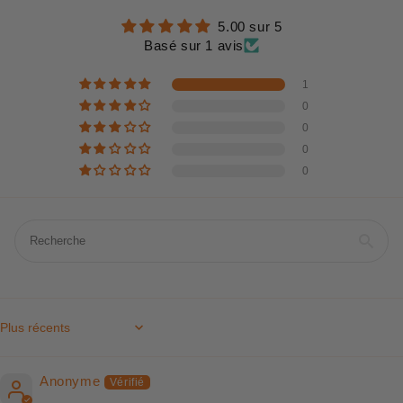
5.00 sur 5
Basé sur 1 avis
1
0
0
0
0
Sort by
Anonyme