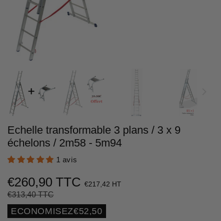
Echelle transformable 3 plans / 3 x 9
échelons / 2m58 - 5m94
1 avis
€260,90 TTC
€217,42 HT
€313,40 TTC
Prix
€313,40
Prix
€260,90
régulier
réduit
Unit
ECONOMISEZ
€52,50
price