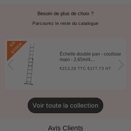
Besoin de plus de choix ?
Parcourez le reste du catalogue
E
N
S
T
O
C
K
Échelle double pan - coulisse
main - 2,65m/4,...
€213,28 TTC
€177,73 HT
Prix
€213,28
régulier
Voir toute la collection
Avis Clients