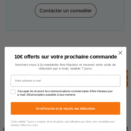
Contacter un conseiller
10€ offerts sur votre prochaine commande
Escabeau
Inscrivez-vous à la newsletter Ami-Hauteur et recevez votre code de
réduction par e-mail, valable 7 jours.
E
N
S
T
O
C
E
N
S
T
O
C
E
N
S
T
O
C
K
K
Votre adresse e-mail
J'accepte de recevoir les communications commerciales d'Ami-Hauteur par
e-mail. Désinscription possible à tout moment.
Je m'inscris et je reçois ma réduction
Code valable 7 jours à compter de la réception, une utilisation par client, non cumulable avec
d'autres offres en cours.
es
Escabeau
Escabeau 3 marches
E