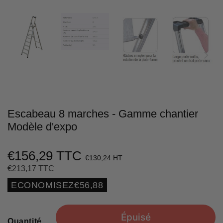
Escabeau 8 marches - Gamme chantier
Modèle d'expo
€156,29 TTC
€130,24 HT
€213,17 TTC
Prix
€213,17
Prix
€156,29
régulier
réduit
Unit
ECONOMISEZ
€56,88
price
Épuisé
Quantité