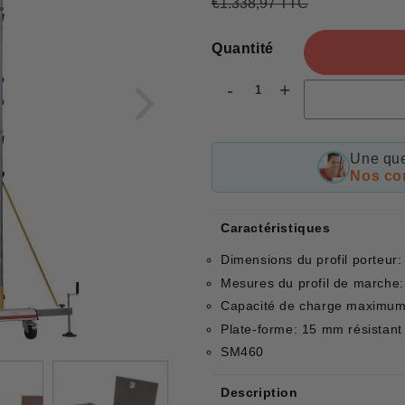
€1.338,97 TTC
Prix
€1.338,97
Prix
€1.139,89
régulier
réduit
Quantité
-
+
Une que
Nos con
Caractéristiques
Dimensions du profil porteur
Mesures du profil de marche
Capacité de charge maximum
Plate-forme: 15 mm résistant
SM460
Description