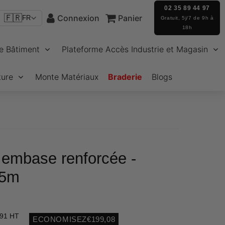
02 35 89 44 97
🇫🇷
Connexion
Panier
FR
Gratuit, 5j/7 de 9h à
18h
e Bâtiment
Plateforme Accès Industrie et Magasin
ture
Monte Matériaux
Braderie
Blogs
embase renforcée -
 5m
,91 HT
ECONOMISEZ
€199,08
Unit