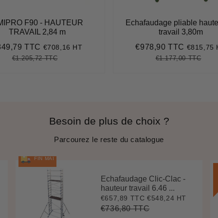
MIPRO F90 - HAUTEUR
Echafaudage pliable haute
TRAVAIL 2,84 m
travail 3,80m
849,79 TTC
€978,90 TTC
€708,16 HT
€815,75
ix
€849,79
Prix
€978,90
duit
réduit
€1.205,72 TTC
€1.177,00 TTC
Prix
€1.205,72
Unit
Prix
€1.1
Unit
régulier
price
régulier
pric
Besoin de plus de choix ?
Parcourez le reste du catalogue
FIN MAI
Echafaudage Clic-Clac -
hauteur travail 6.46 ...
€657,89 TTC
€548,24 HT
Prix
€657,89
réduit
€736,80 TTC
Prix
€736,80
Unit