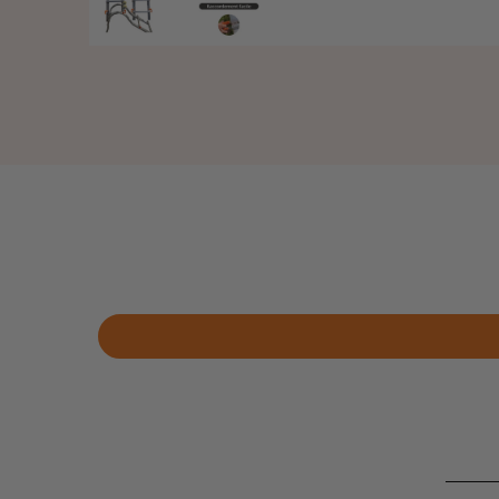
régulier
price