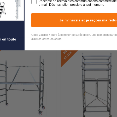
J'accepte de recevoir les communications commerciale
e-mail. Désinscription possible à tout moment.
Je m'inscris et je reçois ma rédu
Code valable 7 jours à compter de la réception, une utilisation par c
Echafaudages
d'autres offres en cours.
E
N
S
T
O
C
K