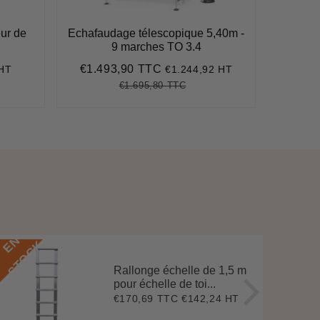
ur de
Echafaudage télescopique 5,40m -
AMI
9 marches TO 3.4
€1.493,90 TTC
€1.4
 HT
€1.244,92 HT
Prix
€1.493,90
Prix
réduit
réduit
€1.695,80 TTC
77,00
Prix
€1.695,80
Unit
e
régulier
price
E
N
S
T
O
C
E
N
S
T
O
C
K
Rallonge échelle de 1,5 m
pour échelle de toi...
€170,69 TTC
€142,24 HT
Prix
€170,69
régulier