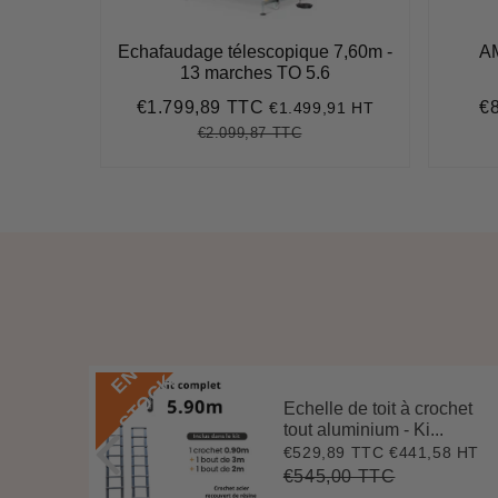
Poker
Echafaudage télescopique 7,60m -
A
13 marches TO 5.6
5 HT
0
€1.799,89 TTC
€
€1.499,91 HT
Prix
€1.799,89
Pr
,00
t
réduit
ré
€2.099,87 TTC
Prix
€2.099,87
Unit
ce
régulier
price
E
N
S
T
O
C
K
Echelle de toit à crochet
 3 m
tout aluminium - Ki...
.
€529,89 TTC
€441,58 HT
Prix
€529,89
7 HT
4
réduit
€545,00 TTC
Prix
€545,00
Unit