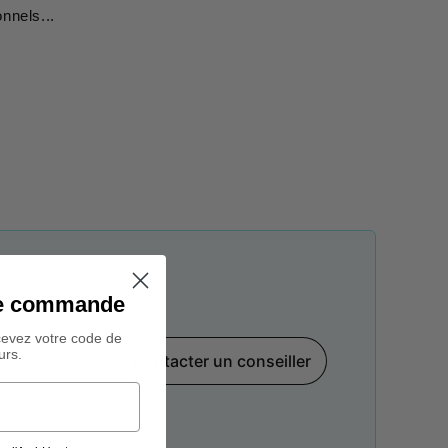
onnels...
ine commande
cevez votre code de
urs.
Contacter un conseiller
par téléphone,