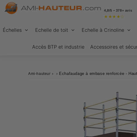
4,8/5 • 378+ avis
★
★
★
★
☆
Échelles
Echelle de toit
Echelle à Crinoline
Accès BTP et industrie
Accessoires et sécur
›
›
Echafaudage à embase renforcée - Haut
Ami-hauteur