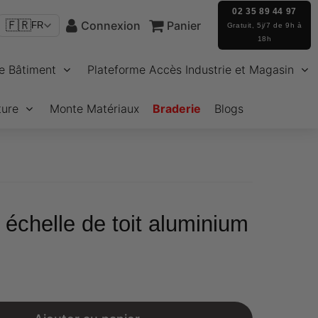
02 35 89 44 97
🇫🇷
Connexion
Panier
FR
Gratuit, 5j/7 de 9h à
18h
e Bâtiment
Plateforme Accès Industrie et Magasin
ture
Monte Matériaux
Braderie
Blogs
échelle de toit aluminium
€18,00
Unit
price