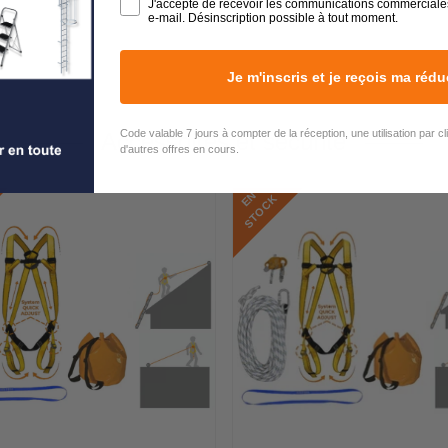
J'accepte de recevoir les communications commerciale
e-mail. Désinscription possible à tout moment.
Je m'inscris et je reçois ma rédu
Code valable 7 jours à compter de la réception, une utilisation par c
Accessoires et sécurité
d'autres offres en cours.
E
N
S
T
O
C
K