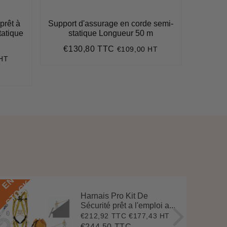
prêt à
Support d'assurage en corde semi-
Écart
tatique
statique Longueur 50 m
€
Pr
€130,80 TTC
€109,00 HT
Prix
€130,80
ré
 HT
régulier
08
E
N
S
T
O
C
E
N
S
T
O
C
K
Harnais Pro Kit De
Sécurité prêt a l'emploi a...
€212,92 TTC
€177,43 HT
Prix
€212,92
réduit
€244,50 TTC