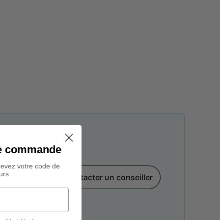
ine commande
cevez votre code de
urs.
Contacter un conseiller
par téléphone,