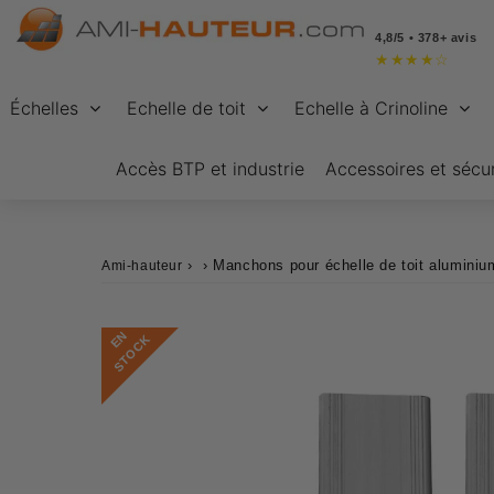
4,8/5 • 378+ avis
★
★
★
★
☆
Échelles
Echelle de toit
Echelle à Crinoline
Accès BTP et industrie
Accessoires et sécur
›
›
Manchons pour échelle de toit aluminiu
Ami-hauteur
E
N
S
T
O
C
K