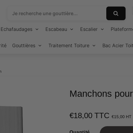
Echafaudages
Escabeau
Escalier
Plateform
ité
Gouttières
Traitement Toiture
Bac Acier Toi
m
Manchons pour 
€18,00 TTC
€15,00 HT
Quantité