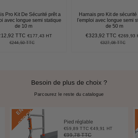
s Pro Kit De Sécurité prêt a
Harnais pro Kit de sécurité 
oi avec longue semi statique
l'emploi avec longue semi s
de 10 m
de 50 m
212,92 TTC
€323,92 TTC
€177,43 HT
€269,93
ix
€212,92
Prix
€323,92
duit
réduit
€244,50 TTC
€327,08 TTC
Prix
€244,50
Unit
Prix
€327,
Unit
régulier
price
régulier
price
Besoin de plus de choix ?
Parcourez le reste du catalogue
E
N
S
T
O
C
K
Pied réglable
€59,89 TTC
€49,91 HT
Prix
€59,89
réduit
€99,78 TTC
Prix
€99,78
Unit