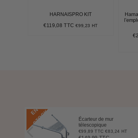
t pour
HARNAISPRO KIT
Harnai
l'empl
€119,08 TTC
€99,23 HT
Prix
€119,08
 HT
régulier
€
Pr
80
ré
e
E
N
S
T
O
C
K
Écarteur de mur
télescopique
1
€99,89 TTC
€83,24 HT
HT
Prix
€99,89
réduit
€149,99 TTC