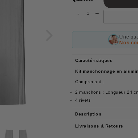
-
+
Une que
Nos con
Caractéristiques
Kit manchonnage en aluminiu
Comprenant :
2 manchons : Longueur 24 cm
4 rivets
Description
Livraisons & Retours