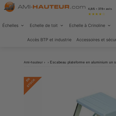
4,8/5 • 378+ avis
★
★
★
★
☆
Échelles
Echelle de toit
Echelle à Crinoline
Accès BTP et industrie
Accessoires et sécur
›
›
Escabeau plateforme en aluminium un s
Ami-hauteur
E
N
S
T
O
C
K