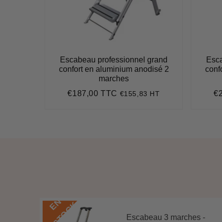
Escabeau professionnel grand
Esca
confort en aluminium anodisé 2
conf
marches
€187,00 TTC
€
€155,83 HT
Prix
€187,00
Pr
régulier
ré
E
N
S
T
O
C
K
Escabeau 3 marches -