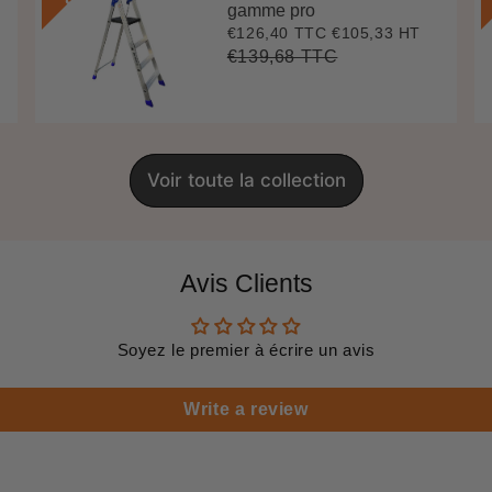
gamme pro
€126,40 TTC
€105,33 HT
Prix
€126,40
réduit
€139,68 TTC
Prix
€139,68
Unit
régulier
price
Voir toute la collection
Avis Clients
Soyez le premier à écrire un avis
Write a review