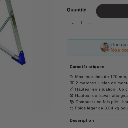
Quantité
-
+
Une que
Nos con
Caractéristiques
🔩 Maxi marches de 120 mm, f
🚶‍♂️ 2 marches + plan de mon
📏 Hauteur en situation : 66 
🛠 Hauteur de travail atteign
📚 Compact une fois plié : h
⚖️ Poids léger de 3.64 kg pou
Description