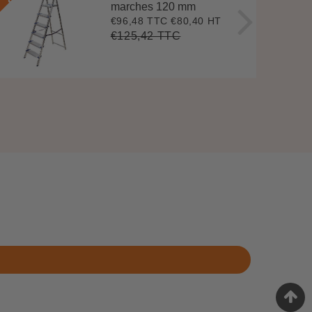
marches 120 mm
€96,48 TTC
€80,40 HT
Prix
€96,48
réduit
€125,42 TTC
Prix
€125,42
Unit
régulier
price