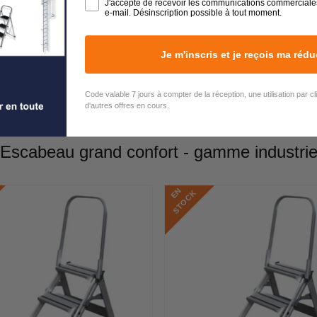
est à votre disposition du lundi au vendredi de 9h00 à 17h00
J'accepte de recevoir les communications commerciale
e-mail. Désinscription possible à tout moment.
Je m'inscris et je reçois ma rédu
Code valable 7 jours à compter de la réception, une utilisation par c
d'autres offres en cours.
Escabeau grand confort - gamme industri
E
N
S
T
O
C
K