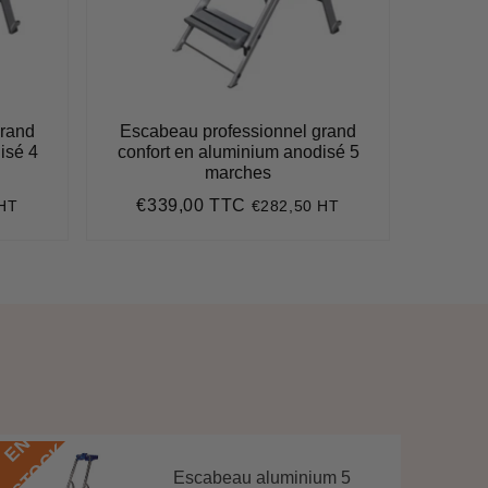
grand
Escabeau professionnel grand
isé 4
confort en aluminium anodisé 5
marches
€339,00 TTC
 HT
€282,50 HT
Prix
€339,00
régulier
E
N
S
T
O
C
E
N
S
T
O
C
K
Escabeau aluminium 5