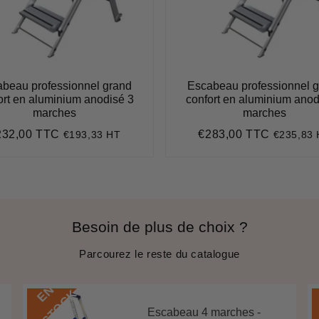
beau professionnel grand
Escabeau professionnel 
ort en aluminium anodisé 3
confort en aluminium anod
marches
marches
232,00 TTC
€283,00 TTC
€193,33 HT
€235,83
ix
€232,00
Prix
€283,00
gulier
régulier
Besoin de plus de choix ?
Parcourez le reste du catalogue
E
N
S
T
O
C
K
Escabeau 4 marches -