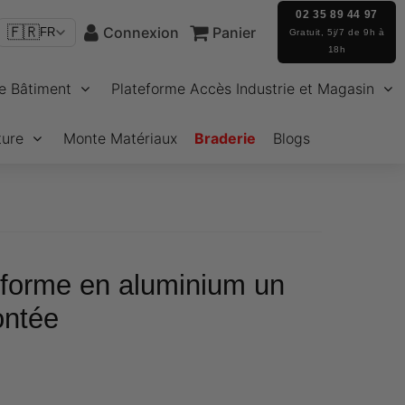
02 35 89 44 97
🇫🇷
Connexion
Panier
FR
Gratuit, 5j/7 de 9h à
18h
e Bâtiment
Plateforme Accès Industrie et Magasin
ture
Monte Matériaux
Braderie
Blogs
forme en aluminium un
ontée
€77,80
Unit