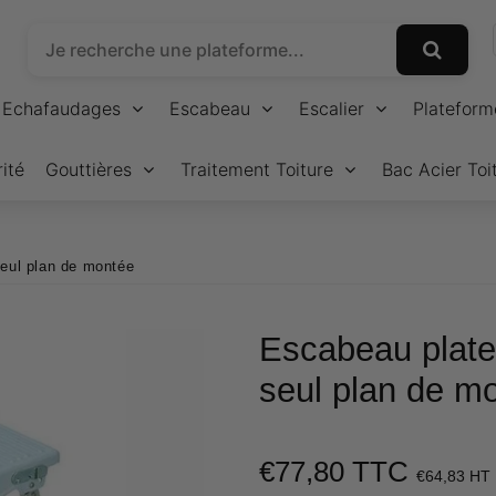
Echafaudages
Escabeau
Escalier
Plateform
ité
Gouttières
Traitement Toiture
Bac Acier Toi
eul plan de montée
Escabeau plate
seul plan de m
€77,80 TTC
€64,83 HT