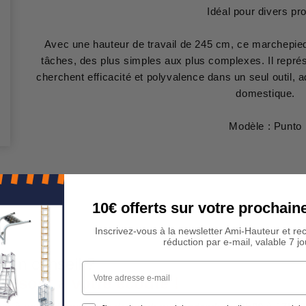
Idéal pour divers pro
Avec une hauteur de travail de 245 cm, ce marchepied
tâches, des plus simples aux plus complexes. Il représ
cherchent efficacité et polyvalence dans un seul outil
domestique.
Modèle : Punto
10€ offerts sur votre procha
Inscrivez-vous à la newsletter Ami-Hauteur et re
réduction par e-mail, valable 7 jo
 Un conseil ?
Votre adresse e-mail
rs sont à votre écoute !