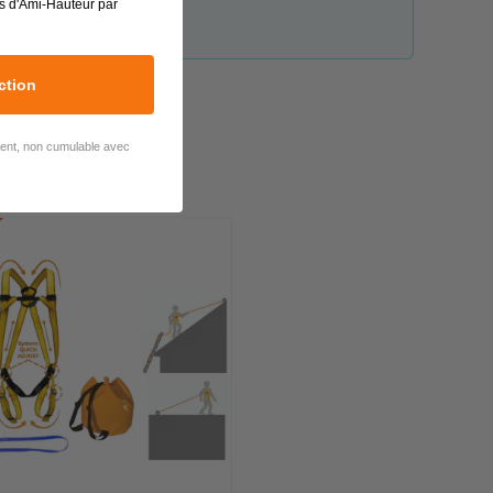
s d'Ami-Hauteur par
ction
lient, non cumulable avec