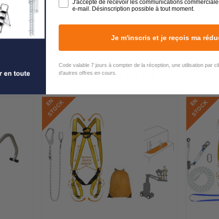
J'accepte de recevoir les communications commerciale
e-mail. Désinscription possible à tout moment.
Je m'inscris et je reçois ma rédu
Code valable 7 jours à compter de la réception, une utilisation par c
accessoires echelle de toit en bois
d'autres offres en cours.
E
N
S
T
O
C
E
N
S
T
O
C
K
K