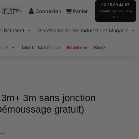
02 35 89 44 97
🇫🇷
Connexion
Panier
FR
Gratuit, 5j/7 de 9h à
18h
e Bâtiment
Plateforme Accès Industrie et Magasin
ture
Monte Matériaux
Braderie
Blogs
: 3m+ 3m sans jonction
Démoussage gratuit)
€332,20
 HT
Unit