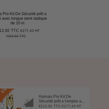
s Pro Kit De Sécurité prêt a
i avec longue semi statique
de 10 m
12,92 TTC
€177,43 HT
x
€212,92
uit
€244,50 TTC
Prix
€244,50
Unit
régulier
price
E
N
S
T
O
C
K
Harnais Pro Kit De
Sécurité prêt a l'emploi a...
€212,92 TTC
€177,43 HT
Prix
€212,92