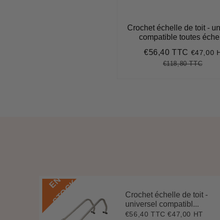
Crochet échelle de toit - u
compatible toutes éche
€56,40 TTC
€47,00 
Prix
€56,40
réduit
€118,80 TTC
Prix
€118
Unit
régulier
pric
E
N
S
T
O
C
K
Crochet échelle de toit -
universel compatibl...
€56,40 TTC
€47,00 HT
Prix
€56,40