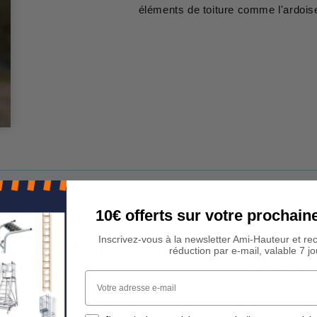
éléments de toiture comme l'ardoise o
10€ offerts sur votre procha
 Un conseil ?
Inscrivez-vous à la newsletter Ami-Hauteur et re
rs sont à votre écoute !
réduction par e-mail, valable 7 jo
est à votre disposition du lundi au vendredi de 9h00 à 17h00
Votre adresse e-mail