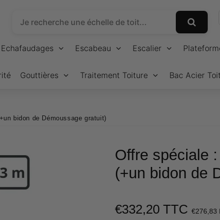
Echafaudages
Escabeau
Escalier
Plateform
ité
Gouttières
Traitement Toiture
Bac Acier Toi
(+un bidon de Démoussage gratuit)
Offre spéciale 
(+un bidon de 
€332,20 TTC
€276,83