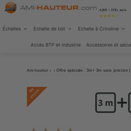
4,8/5 • 378+ avis
★
★
★
★
☆
Échelles
Echelle de toit
Echelle à Crinoline
Accès BTP et industrie
Accessoires et sécur
›
›
Offre spéciale : 3m+ 3m sans jonction 
Ami-hauteur
E
N
S
T
O
C
K