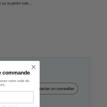
u la petite tuile...
ine commande
cevez votre code de
urs.
Contacter un conseiller
par téléphone,