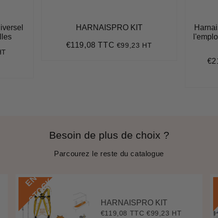
niversel
HARNAISPRO KIT
Harnai
lles
l'emplo
€119,08 TTC
€99,23 HT
Prix
€119,08
HT
régulier
€2
Pri
,80
réd
e
Besoin de plus de choix ?
Parcourez le reste du catalogue
E
N
S
T
O
C
K
HARNAISPRO KIT
€119,08 TTC
€99,23 HT
Prix
€119,08