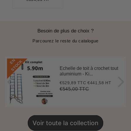
Besoin de plus de choix ?
Parcourez le reste du catalogue
E
N
S
T
O
C
K
Echelle de toit à crochet tout
aluminium - Ki...
€529,89 TTC
€441,58 HT
Prix
€529,89
réduit
€545,00 TTC
Prix
€545,00
Unit
régulier
price
Voir toute la collection