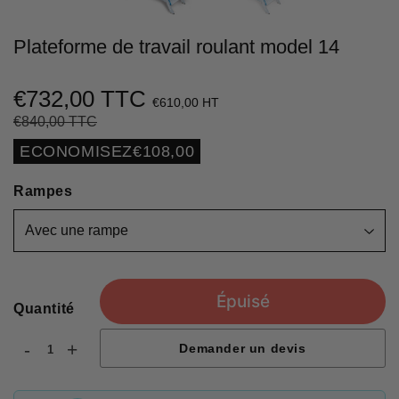
Plateforme de travail roulant model 14
€732,00 TTC
€610,00 HT
€840,00 TTC
Prix
€840,00
Prix
€732,00
régulier
réduit
Unit
ECONOMISEZ
€108,00
price
Rampes
Épuisé
Quantité
-
+
Demander un devis