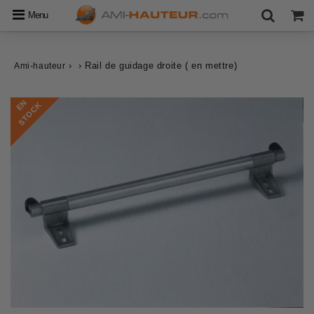
Menu
›
›
Rail de guidage droite ( en mettre)
Ami-hauteur
E
N
S
T
O
C
K