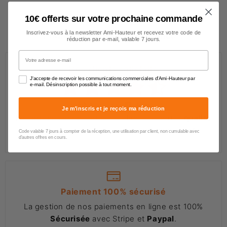
10€ offerts sur votre prochaine commande
Inscrivez-vous à la newsletter Ami-Hauteur et recevez votre code de
Pourquoi nous faire confiance ?
réduction par e-mail, valable 7 jours.
Votre adresse e-mail
Des clients satisfaits
J'accepte de recevoir les communications commerciales d'Ami-Hauteur par
e-mail. Désinscription possible à tout moment.
4.6/5
(652 avis)
Je m'inscris et je reçois ma réduction
Les professionnels et particuliers saluent la
qualité
de nos produits et notre
accompagnement
.
Code valable 7 jours à compter de la réception, une utilisation par client, non cumulable avec
d'autres offres en cours.
Paiement 100% sécurisé
La gestion de nos paiements en ligne est 100%
Sécurisée
avec Stripe et
Paypal
.